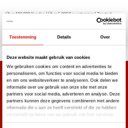
Über 180.000 Kunden | Über 5.000 Bewertungen | Trusted
Shops, TrustPilot, Google
Bewertungen: Das sagen unsere
Kunden
Toestemming
Details
Over
ahl an Top-Marken!
Vor 15:00 Uhr bestellt, am
Deze website maakt gebruik van cookies
We gebruiken cookies om content en advertenties te
Mehr als 38.000 Kunden haben sich bereits
personaliseren, om functies voor social media te bieden
en om ons websiteverkeer te analyseren. Ook delen we
angemeldet.
informatie over uw gebruik van onze site met onze
Melde dich für den Newsletter an und verpasse nie wieder
partners voor social media, adverteren en analyse. Deze
die besten Golfangebote!
partners kunnen deze gegevens combineren met andere
informatie die u aan ze heeft verstrekt of die ze hebben
verzameld op basis van uw gebruik van hun services.
Abonnieren