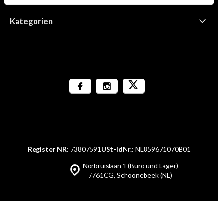
Kategorien
Register NR:
73807591
USt-IdNr.:
NL859671070B01
Norbruislaan 1 (Büro und Lager)
7761CG, Schoonebeek (NL)