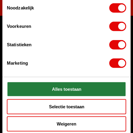
Toestemmingsselectie
Noodzakelijk
Voorkeuren
Womit können wir Ihnen helfen?
Rufen Sie uns an
Statistieken
+31 85 06 02 099
Marketing
Chatten Sie mit uns
Start chat
Senden Sie uns eine E-Mail
Alles toestaan
sales@golfdriver.nl
Selectie toestaan
Kundenservice
Weigeren
Informationen