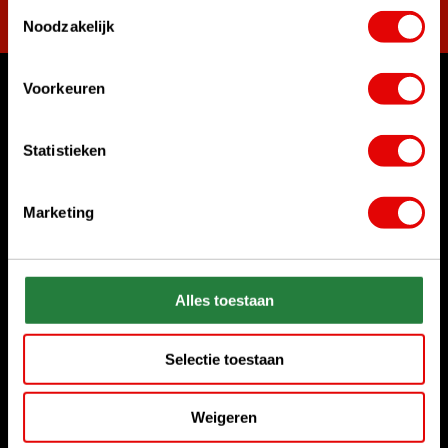
Toestemmingsselectie
Noodzakelijk
Voorkeuren
Womit können wir Ihnen helfen?
Rufen Sie uns an
Statistieken
+31 85 06 02 099
Marketing
Chatten Sie mit uns
Start chat
Senden Sie uns eine E-Mail
Alles toestaan
sales@golfdriver.nl
Selectie toestaan
Kundenservice
Weigeren
Informationen