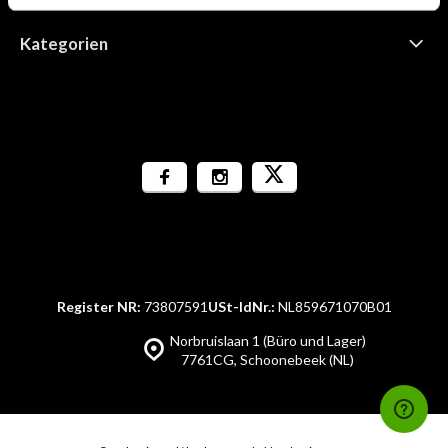
Kategorien
Register NR:
73807591
USt-IdNr.:
NL859671070B01
Norbruislaan 1 (Büro und Lager)
7761CG, Schoonebeek (NL)