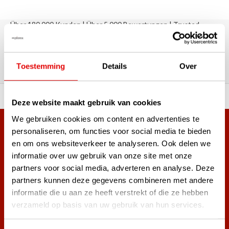
Über 180.000 Kunden | Über 5.000 Bewertungen | Trusted
Shops, TrustPilot, Google
Bewertungen: Das sagen unsere
Kunden
Toestemming
Details
Over
ahl an Top-Marken!
Vor 15:00 Uhr bestellt, am
Deze website maakt gebruik van cookies
We gebruiken cookies om content en advertenties te
Mehr als 38.000 Kunden haben sich bereits
personaliseren, om functies voor social media te bieden
en om ons websiteverkeer te analyseren. Ook delen we
angemeldet.
informatie over uw gebruik van onze site met onze
Melde dich für den Newsletter an und verpasse nie wieder
partners voor social media, adverteren en analyse. Deze
die besten Golfangebote!
partners kunnen deze gegevens combineren met andere
informatie die u aan ze heeft verstrekt of die ze hebben
verzameld op basis van uw gebruik van hun services.
Abonnieren