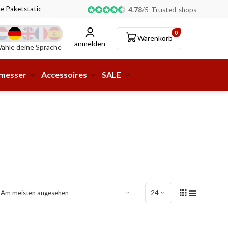
ne Paketstation möglich!
4.78
/
5
Trusted-shops
0
Warenkorb
anmelden
ähle deine Sprache
smesser
Accessoires
SALE