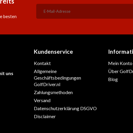
reits
ie besten
Kundenservice
Informat
Kontakt
Mein Konto
Allgemeine
Über GolfDr
it uns
Geschäftsbedingungen
Blog
GolfDriver.nl
Zahlungsmethoden
Versand
Datenschutzerklärung DSGVO
Disclaimer