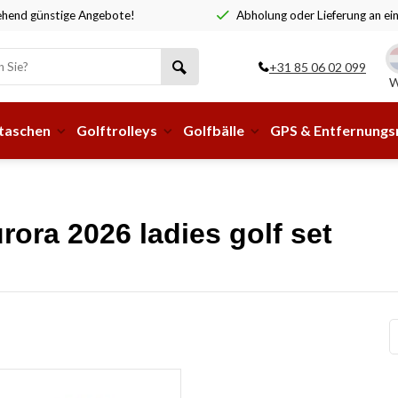
hend günstige Angebote!
Abholung oder Lieferung an ei
+31 85 06 02 099
W
taschen
Golftrolleys
Golfbälle
GPS & Entfernung
rora 2026 ladies golf set