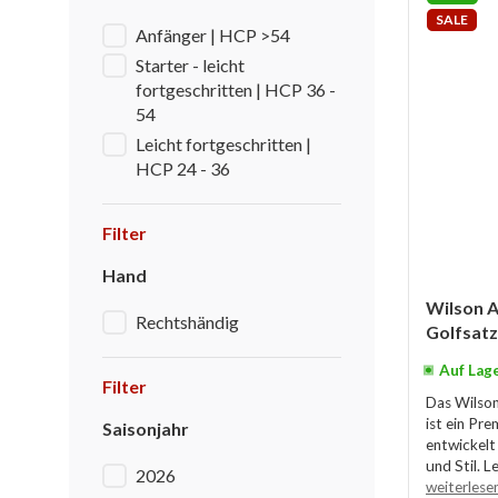
SALE
Anfänger | HCP >54
Starter - leicht
fortgeschritten | HCP 36 -
54
Leicht fortgeschritten |
HCP 24 - 36
Filter
Hand
Wilson A
Rechtshändig
Golfsatz
Auf Lag
Filter
Das Wilso
ist ein Pre
Saisonjahr
entwickelt
und Stil. L
2026
weiterlese