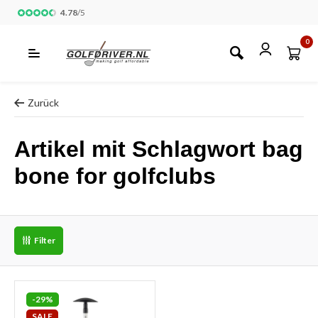
4.78
/
5
0
Zurück
Artikel mit Schlagwort bag
bone for golfclubs
Filter
-29%
SALE