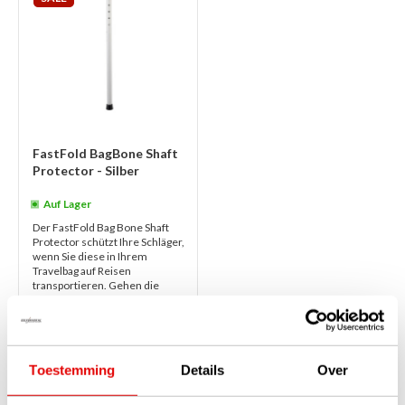
FastFold BagBone Shaft
Protector - Silber
Auf Lager
Der FastFold Bag Bone Shaft
Protector schützt Ihre Schläger,
wenn Sie diese in Ihrem
Travelbag auf Reisen
transportieren. Gehen die
Gepäckträger n...
weiterlesen
€35,00
€24,95
Toestemming
Details
Over
1