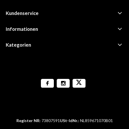
Kundenservice
Informationen
Kategorien
Register NR:
73807591
USt-IdNr.:
NL859671070B01