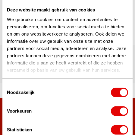
Deze website maakt gebruik van cookies
Seite 1 von 1
We gebruiken cookies om content en advertenties te
personaliseren, om functies voor social media te bieden
en om ons websiteverkeer te analyseren. Ook delen we
informatie over uw gebruik van onze site met onze
Über 180.000 Kunden | Über 5.000 Bewertungen | Trusted
partners voor social media, adverteren en analyse. Deze
Shops, TrustPilot, Google
partners kunnen deze gegevens combineren met andere
Bewertungen: Das sagen unsere
informatie die u aan ze heeft verstrekt of die ze hebben
verzameld op basis van uw gebruik van hun services.
Kunden
Toestemmingsselectie
ahl an Top-Marken!
Vor 15:00 Uhr bestellt, am
Noodzakelijk
Mehr als 38.000 Kunden haben sich bereits
Voorkeuren
angemeldet.
Melde dich für den Newsletter an und verpasse nie wieder
Statistieken
die besten Golfangebote!