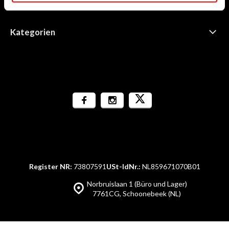
Informationen
Kategorien
Register NR:
73807591
USt-IdNr.:
NL859671070B01
Norbruislaan 1 (Büro und Lager)
7761CG, Schoonebeek (NL)