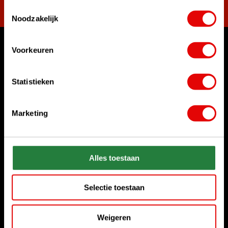
Toestemmingsselectie
Noodzakelijk
Voorkeuren
Womit können wir Ihnen helfen?
Kundenservice:
Statistieken
Rufen Sie uns an
+31 85 06 02 099
Marketing
Chatten Sie mit uns
Start chat
Senden Sie uns eine E-Mail
Alles toestaan
sales@golfdriver.nl
Selectie toestaan
Kundenservice
Weigeren