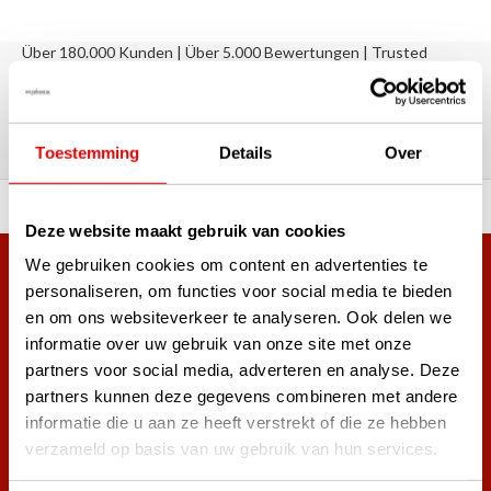
Über 180.000 Kunden | Über 5.000 Bewertungen | Trusted
Shops, TrustPilot, Google
Bewertungen: Das sagen unsere
Kunden
Toestemming
Details
Over
ahl an Top-Marken!
Vor 15:00 Uhr bestellt, am
Deze website maakt gebruik van cookies
We gebruiken cookies om content en advertenties te
Mehr als 38.000 Kunden haben sich bereits
personaliseren, om functies voor social media te bieden
angemeldet.
en om ons websiteverkeer te analyseren. Ook delen we
Melde dich für den Newsletter an und verpasse nie wieder
informatie over uw gebruik van onze site met onze
die besten Golfangebote!
partners voor social media, adverteren en analyse. Deze
partners kunnen deze gegevens combineren met andere
informatie die u aan ze heeft verstrekt of die ze hebben
verzameld op basis van uw gebruik van hun services.
Abonnieren