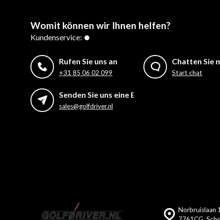
Womit können wir Ihnen helfen?
Kundenservice:
Rufen Sie uns an
Chatten Sie m
+31 85 06 02 099
Start chat
Senden Sie uns eine E-Mail
sales@golfdriver.nl
Norbruislaan 
7761CG, Scho