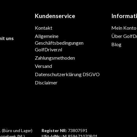
Kundenservice
Informat
Kontakt
Mein Konto
Allgemeine
Über GolfDr
it uns
Geschäftsbedingungen
Blog
GolfDriver.nl
Zahlungsmethoden
Versand
Datenschutzerklärung DSGVO
Disclaimer
1 (Büro und Lager)
Register NR:
73807591
onebeek (NL)
USt-IdNr.:
NL859671070B01