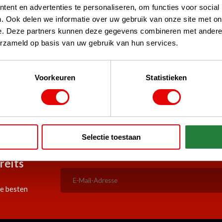
ent en advertenties te personaliseren, om functies voor social
. Ook delen we informatie over uw gebruik van onze site met on
e. Deze partners kunnen deze gegevens combineren met andere i
erzameld op basis van uw gebruik van hun services.
d Shops, TrustPilot, Google
Voorkeuren
Statistieken
re Kunden
5:00 Uhr bestellt, am selben
Durchgehend günstige Angeb
Werktag versandt!
Selectie toestaan
reits
ie besten