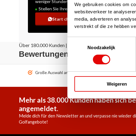
weniger Stunden
We gebruiken cookies om cont
Stellen Sie Ihre Frage!
websiteverkeer te analyseren
media, adverteren en analys
Start chat
verstrekt of die ze hebben v
Toestemmingsselectie
Über 180.000 Kunden | Über 5.000 Bewertungen | Truste
Noodzakelijk
Bewertungen: Das sagen unse
Große Auswahl an Top-Marken!
Vor 1
Weigeren
Mehr als 38.000 Kunden haben sich be
angemeldet.
Melde dich für den Newsletter an und verpasse nie wieder d
Golfangebote!