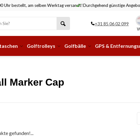
0 Uhr bestellt, am selben Werktag versandt!
Durchgehend günstige Angebo
+31 85 06 02 099
W
taschen
Golftrolleys
Golfbälle
GPS & Entfernung
all Marker Cap
kte gefunden!...