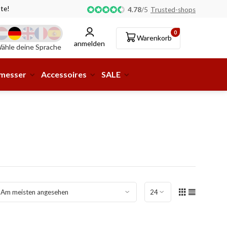
te!
Abholung oder Lieferung an eine Paketstation möglic
4.78
/
5
Trusted-shops
0
Warenkorb
anmelden
ähle deine Sprache
smesser
Accessoires
SALE