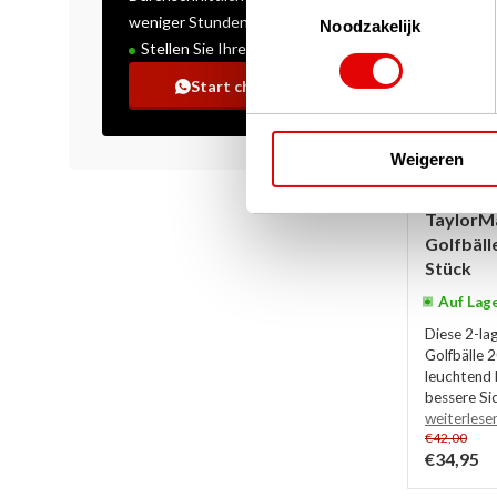
Toestemmingsselectie
weniger Stunden
Noodzakelijk
Stellen Sie Ihre Frage!
Start chat
Weigeren
TaylorM
Golfbälle
Stück
Auf Lag
Diese 2-la
Golfbälle 
leuchtend 
bessere Sic
weiterlese
€42,00
€34,95