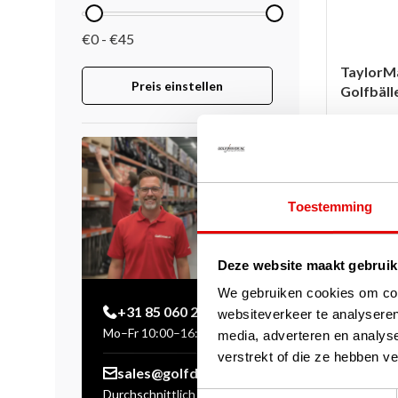
€0 - €45
TaylorM
Preis einstellen
Golfbälle
Auf Lag
Dies sind 
Golfbälle 
bessere Si
Ausrichtung
Toestemming
weiterlese
€40,00
€32,50
Deze website maakt gebruik
We gebruiken cookies om cont
+31 85 060 20 99
websiteverkeer te analyseren
-17%
Mo–Fr 10:00–16:00 Uhr
media, adverteren en analys
verstrekt of die ze hebben v
sales@golfdriver.nl
Durchschnittlich innerhalb