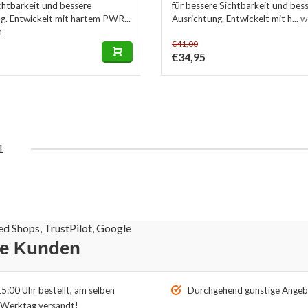
chtbarkeit und bessere
für bessere Sichtbarkeit und bes
g. Entwickelt mit hartem PWR...
Ausrichtung. Entwickelt mit h...
w
n
€41,00
€34,95
1
d Shops, TrustPilot, Google
re Kunden
5:00 Uhr bestellt, am selben
Durchgehend günstige Angeb
Werktag versandt!