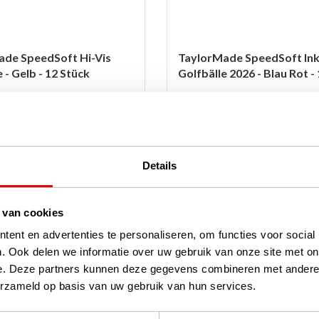
ade SpeedSoft Hi-Vis
TaylorMade SpeedSoft In
 - Gelb - 12 Stück
Golfbälle 2026 - Blau Rot -
er
Auf Lager
die TaylorMade SpeedSoft Hi-Vis
Diese 2-lagigen TaylorMade Spee
2025 mit leuchtendem Gelb für
Golfbälle 2026 sind weiß, haben 
chtbarkeit und bessere
leuchtend blaue und rote Details 
. Entwickelt mit harte...
bessere Sichtbarkeit und bessere.
Details
n
weiterlesen
€42,00
€34,95
 van cookies
ent en advertenties te personaliseren, om functies voor social
. Ook delen we informatie over uw gebruik van onze site met on
-21%
e. Deze partners kunnen deze gegevens combineren met andere i
erzameld op basis van uw gebruik van hun services.