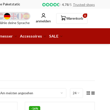
ne Paketstation möglich!
4.78
/
5
Trusted-shops
0
Warenkorb
anmelden
ähle deine Sprache
smesser
Accessoires
SALE
-16%