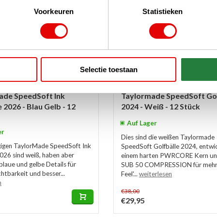
Voorkeuren
Statistieken
Selectie toestaan
ade SpeedSoft Ink
Taylormade SpeedSoft Gol
 2026 - Blau Gelb - 12
2024 - Weiß - 12 Stück
Auf Lager
er
Dies sind die weißen Taylormade
gigen TaylorMade SpeedSoft Ink
SpeedSoft Golfbälle 2024, entwic
2026 sind weiß, haben aber
einem harten PWRCORE Kern u
blaue und gelbe Details für
SUB 50 COMPRESSION für mehr 
htbarkeit und besser...
Feel'...
weiterlesen
n
€38,00
€29,95