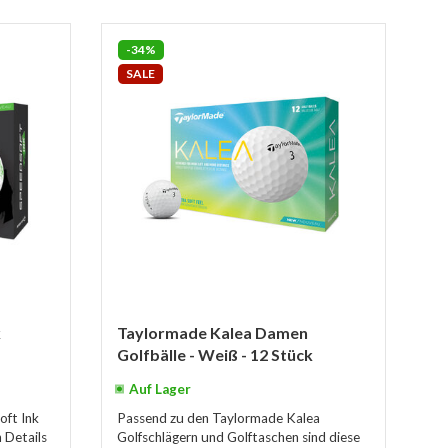
-34%
SALE
k
Taylormade Kalea Damen
Golfbälle - Weiß - 12 Stück
Auf Lager
oft Ink
Passend zu den Taylormade Kalea
 Details
Golfschlägern und Golftaschen sind diese