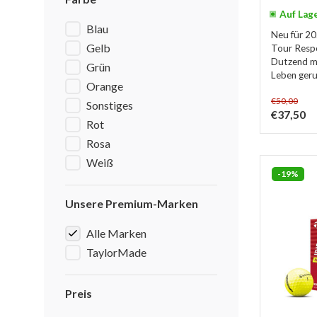
Auf Lag
Blau
Neu für 20
Gelb
Tour Respo
Dutzend mi
Grün
Leben geruf
Orange
€50,00
Sonstiges
€37,50
Rot
Rosa
Weiß
-19%
Unsere Premium-Marken
Alle Marken
TaylorMade
Preis