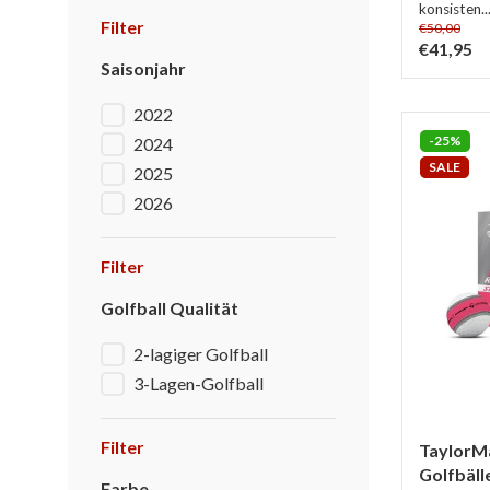
konsisten..
Filter
€50,00
€41,95
Saisonjahr
2022
-25%
2024
SALE
2025
2026
Filter
Golfball Qualität
2-lagiger Golfball
3-Lagen-Golfball
Filter
TaylorM
Golfbäll
Farbe