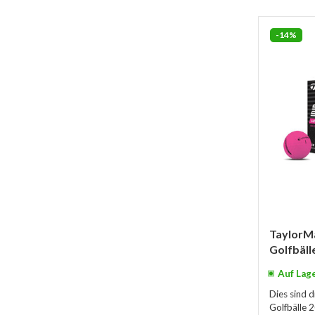
-14%
TaylorM
Golfbäll
Auf Lag
Dies sind 
Golfbälle 2