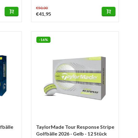
€50,00
€41,95
-16%
fbälle
TaylorMade Tour Response Stripe
Golfbälle 2026 - Gelb - 12 Stück