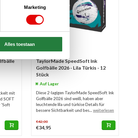
Marketing
Alles toestaan
fbälle
TaylorMade SpeedSoft Ink
Golfbälle 2026 - Lila Türkis - 12
Stück
Auf Lager
Diese 2-lagigen TaylorMade SpeedSoft Ink
kelt mit
Golfbälle 2026 sind weiß, haben aber
nd SOFT
leuchtende lila und türkise Details für
'Soft
bessere Sichtbarkeit und bes...
weiterlesen
€42,00
€34,95