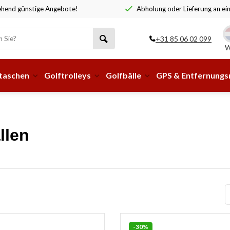
hend günstige Angebote!
Abholung oder Lieferung an ei
+31 85 06 02 099
W
taschen
Golftrolleys
Golfbälle
GPS & Entfernung
llen
-30%