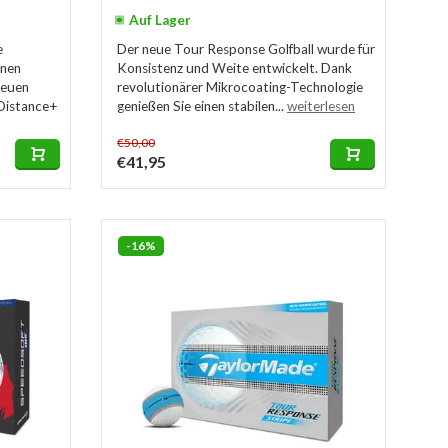
Auf Lager
e
Der neue Tour Response Golfball wurde für
inen
Konsistenz und Weite entwickelt. Dank
neuen
revolutionärer Mikrocoating-Technologie
 Distance+
genießen Sie einen stabilen...
weiterlesen
€50,00
€41,95
-16%