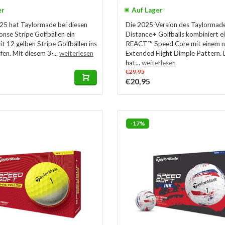
er
Auf Lager
25 hat Taylormade bei diesen
Die 2025-Version des Taylormad
nse Stripe Golfbällen ein
Distance+ Golfballs kombiniert e
t 12 gelben Stripe Golfbällen ins
REACT™ Speed Core mit einem 
en. Mit diesem 3-...
weiterlesen
Extended Flight Dimple Pattern.
hat...
weiterlesen
€29,95
€20,95
-17%