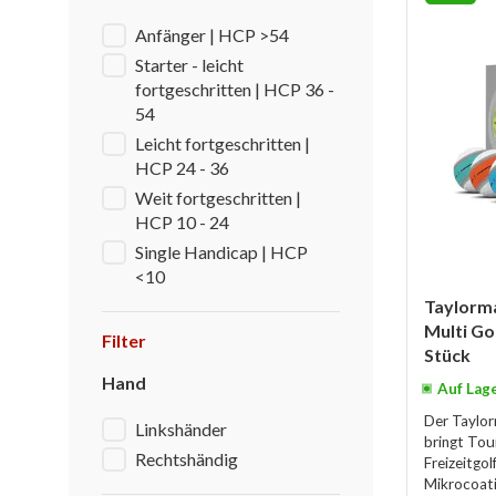
Anfänger | HCP >54
Starter - leicht
fortgeschritten | HCP 36 -
54
Leicht fortgeschritten |
HCP 24 - 36
Weit fortgeschritten |
HCP 10 - 24
Single Handicap | HCP
<10
Taylorm
Multi Go
Filter
Stück
Hand
Auf Lag
Der Taylo
Linkshänder
bringt Tou
Rechtshändig
Freizeitgol
Mikrocoati