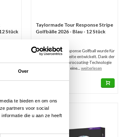
k
Taylormade Tour Response Stripe
 12 Stück
Golfbälle 2026 - Blau - 12 Stück
Auf Lager
dSoft Ink
Der neue Tour Response Golfball wurde für
aber
Konsistenz und Weite entwickelt. Dank der
für
revolutionären Mikrocoating-Technologie
..
profitieren Sie von eine...
weiterlesen
Over
€50,00
€41,95
 media te bieden en om ons
ze partners voor social
-17%
nformatie die u aan ze heeft