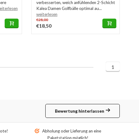
sere
verbesserten, weich anfühlenden 2-Schicht
eiterlesen
Kalea Damen Golfbälle optimal au...
weiterlesen
€28,00
€18,50
1
Bewertung hinterlassen
ote!
Abholung oder Lieferung an eine
Paketstation möglich!