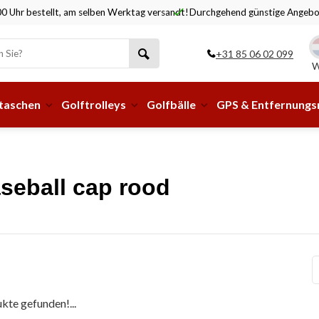
0 Uhr bestellt, am selben Werktag versandt!
Durchgehend günstige Angebo
+31 85 06 02 099
W
taschen
Golftrolleys
Golfbälle
GPS & Entfernung
aseball cap rood
kte gefunden!...