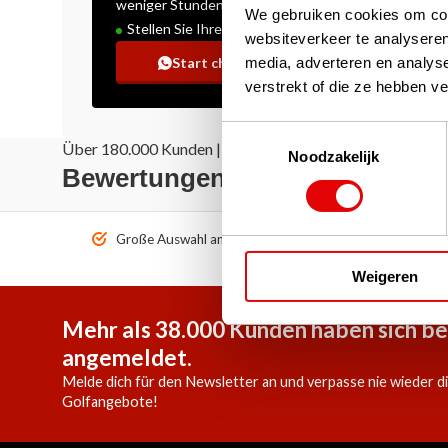
weniger Stunden
We gebruiken cookies om cont
Stellen Sie Ihre Frage!
websiteverkeer te analyseren
media, adverteren en analys
Start chat
verstrekt of die ze hebben v
Toestemmingsselectie
Über 180.000 Kunden | Über 5.000 Bewertungen | Truste
Noodzakelijk
Bewertungen: Das sagen unse
Große Auswahl an Top-Marken!
Vor 1
Weigeren
Mehr als 38.000 Kunden haben sich be
angemeldet.
Melde dich für den Newsletter an und verpasse nie wieder d
Golfangebote!