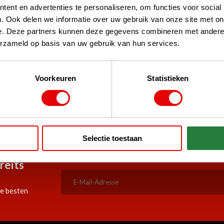
ent en advertenties te personaliseren, om functies voor social
. Ook delen we informatie over uw gebruik van onze site met on
e. Deze partners kunnen deze gegevens combineren met andere i
erzameld op basis van uw gebruik van hun services.
d Shops, TrustPilot, Google
Voorkeuren
Statistieken
re Kunden
5:00 Uhr bestellt, am selben
Durchgehend günstige Angeb
Werktag versandt!
Selectie toestaan
reits
ie besten