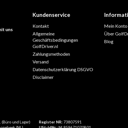
Kundenservice
Informat
Kontakt
Mein Konto
it uns
Allgemeine
Über GolfDr
Geschäftsbedingungen
Blog
GolfDriver.nl
Zahlungsmethoden
Versand
Datenschutzerklärung DSGVO
Disclaimer
1 (Büro und Lager)
Register NR:
73807591
onebeek (NL)
USt-IdNr.:
NL859671070B01