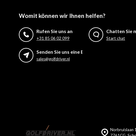
Womit können wir Ihnen helfen?
Rufen Sie uns an
Chatten Sie m
+31 85 06 02 099
Start chat
Senden Sie uns eine E-Mail
sales@golfdriver.nl
Norbruislaan 
7761CG, Scho