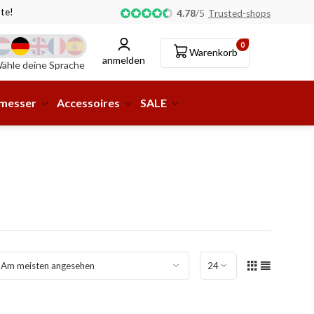
te!
Abholung oder Lieferung an eine Paketstation möglic
4.78
/
5
Trusted-shops
0
Warenkorb
anmelden
ähle deine Sprache
smesser
Accessoires
SALE