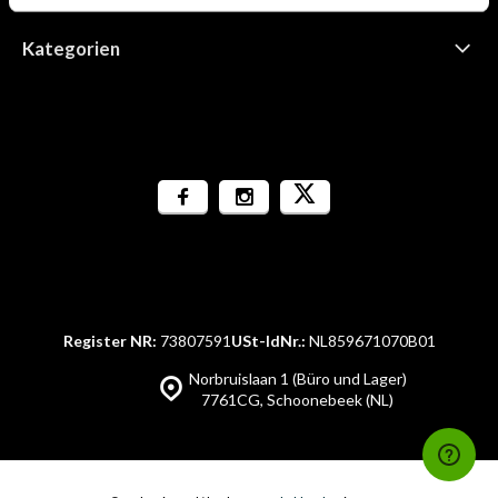
Kategorien
Register NR:
73807591
USt-IdNr.:
NL859671070B01
Norbruislaan 1 (Büro und Lager)
7761CG, Schoonebeek (NL)