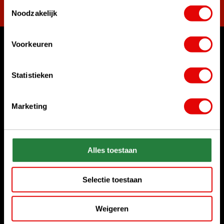
Toestemmingsselectie
Noodzakelijk
Voorkeuren
Womit können wir Ihnen helfen?
Rufen Sie uns an
Statistieken
+31 85 06 02 099
Marketing
Chatten Sie mit uns
Start chat
Senden Sie uns eine E-Mail
Alles toestaan
sales@golfdriver.nl
Selectie toestaan
Kundenservice
Weigeren
Informationen