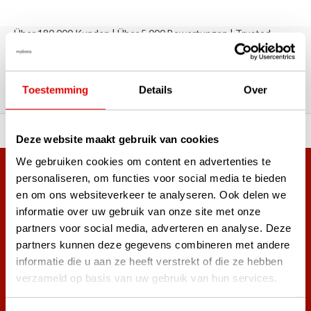
Über 180.000 Kunden | Über 5.000 Bewertungen | Trusted
Shops, TrustPilot, Google
Bewertungen: Das sagen unsere
Kunden
Toestemming
Details
Over
ahl an Top-Marken!
Vor 15:00 Uhr bestellt, am
Deze website maakt gebruik van cookies
We gebruiken cookies om content en advertenties te
Mehr als 38.000 Kunden haben sich bereits
personaliseren, om functies voor social media te bieden
en om ons websiteverkeer te analyseren. Ook delen we
angemeldet.
informatie over uw gebruik van onze site met onze
Melde dich für den Newsletter an und verpasse nie wieder
partners voor social media, adverteren en analyse. Deze
die besten Golfangebote!
partners kunnen deze gegevens combineren met andere
informatie die u aan ze heeft verstrekt of die ze hebben
verzameld op basis van uw gebruik van hun services.
Abonnieren