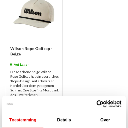
Wilson Rope Golfcap -
Beige
Auf Lager
Diese schöne beige Wilson
Rope Golfcap hat ein sportliches
'Rope-Design' mit schwarzer
Kordel über dem gebogenen
Schirm. One Size Fits Most dank
des...
weiterlesen
€27,50
€22,95
Toestemming
Details
Over
1