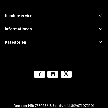
Kundenservice
Informationen
Kategorien
Register NR:
73807591
USt-IdNr.:
NL859671070B01