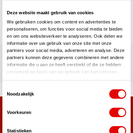
Seite 1 von 1
Deze website maakt gebruik van cookies
We gebruiken cookies om content en advertenties te
personaliseren, om functies voor social media te bieden
en om ons websiteverkeer te analyseren. Ook delen we
informatie over uw gebruik van onze site met onze
Über 180.000 Kunden | Über 5.000 Bewertungen | Trusted
partners voor social media, adverteren en analyse. Deze
Shops, TrustPilot, Google
partners kunnen deze gegevens combineren met andere
Bewertungen: Das sagen unsere
informatie die u aan ze heeft verstrekt of die ze hebben
Kunden
verzameld op basis van uw gebruik van hun services.
Toestemmingsselectie
ahl an Top-Marken!
Vor 15:00 Uhr bestellt, am
Noodzakelijk
Mehr als 38.000 Kunden haben sich bereits
Voorkeuren
angemeldet.
Melde dich für den Newsletter an und verpasse nie wieder
Statistieken
die besten Golfangebote!