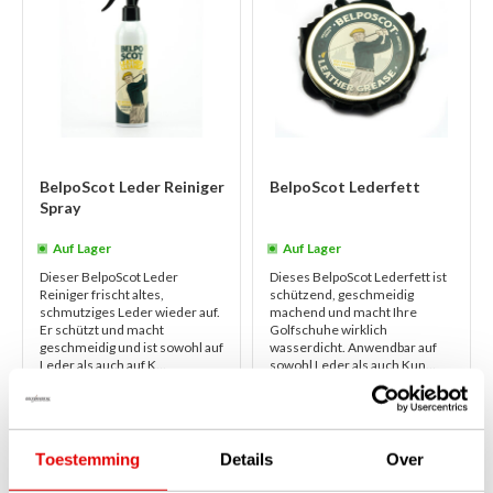
BelpoScot Leder Reiniger
BelpoScot Lederfett
Spray
Auf Lager
Auf Lager
Dieser BelpoScot Leder
Dieses BelpoScot Lederfett ist
Reiniger frischt altes,
schützend, geschmeidig
schmutziges Leder wieder auf.
machend und macht Ihre
Er schützt und macht
Golfschuhe wirklich
geschmeidig und ist sowohl auf
wasserdicht. Anwendbar auf
Leder als auch auf K...
sowohl Leder als auch Kun...
weiterlesen
weiterlesen
€14,95
€22,95
€11,95
€17,95
Toestemming
Details
Over