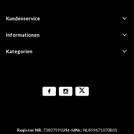
Kundenservice
Informationen
Kategorien
Register NR:
73807591
USt-IdNr.:
NL859671070B01