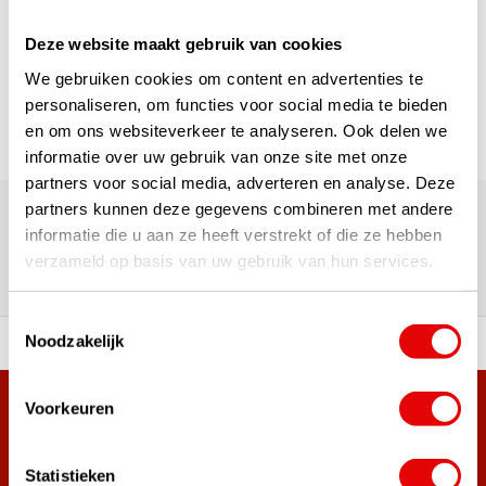
1
Deze website maakt gebruik van cookies
Seite 1 von 1
We gebruiken cookies om content en advertenties te
personaliseren, om functies voor social media te bieden
en om ons websiteverkeer te analyseren. Ook delen we
informatie over uw gebruik van onze site met onze
partners voor social media, adverteren en analyse. Deze
Über 180.000 Kunden | Über 5.000 Bewertungen | Trusted
partners kunnen deze gegevens combineren met andere
Shops, TrustPilot, Google
Bewertungen: Das sagen unsere
informatie die u aan ze heeft verstrekt of die ze hebben
verzameld op basis van uw gebruik van hun services.
Kunden
Toestemmingsselectie
Noodzakelijk
ahl an Top-Marken!
Vor 15:00 Uhr bestellt, am
Voorkeuren
Mehr als 38.000 Kunden haben sich bereits
angemeldet.
Melde dich für den Newsletter an und verpasse nie wieder
Statistieken