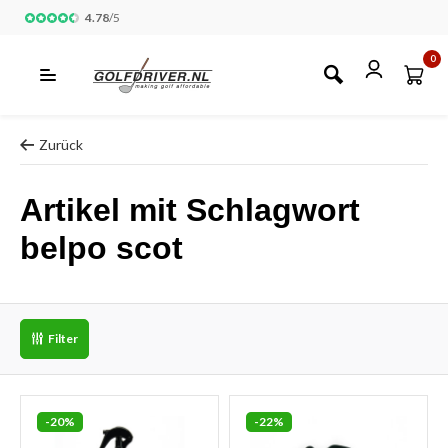
4.78
/
5
0
Zurück
Artikel mit Schlagwort
belpo scot
Filter
-20%
-22%