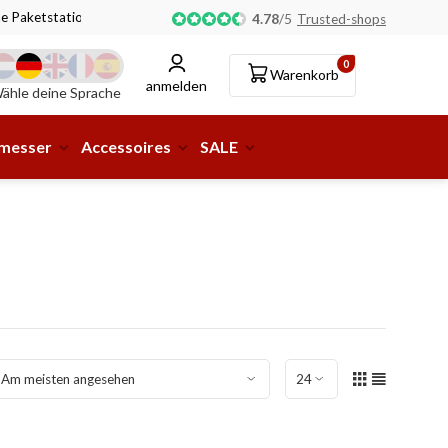
ne Paketstation möglich!
4.78
/
5
Trusted-shops
0
Warenkorb
anmelden
ähle deine Sprache
smesser
Accessoires
SALE