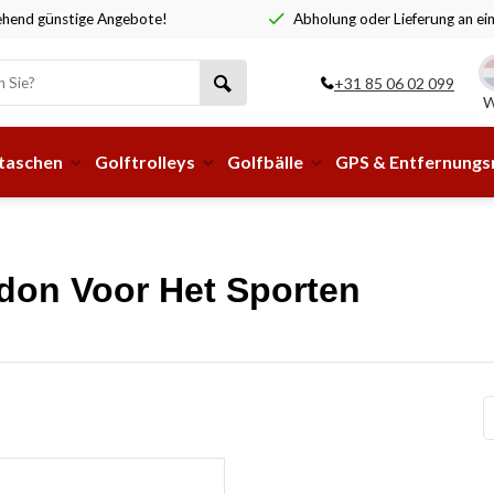
hend günstige Angebote!
Abholung oder Lieferung an ei
+31 85 06 02 099
W
taschen
Golftrolleys
Golfbälle
GPS & Entfernung
idon Voor Het Sporten