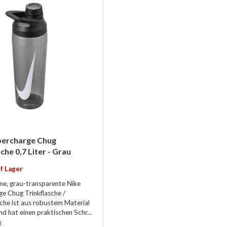
percharge Chug
che 0,7 Liter - Grau
f Lager
ne, grau-transparente Nike
e Chug Trinkflasche /
che ist aus robustem Material
nd hat einen praktischen Schr...
n