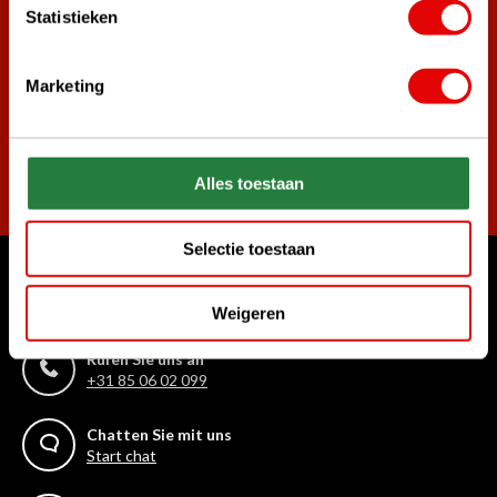
Statistieken
Melde dich für den Newsletter an und verpasse nie wieder
die besten Golfangebote!
Marketing
Abonnieren
Alles toestaan
Selectie toestaan
Womit können wir Ihnen helfen?
Weigeren
Kundenservice:
Rufen Sie uns an
+31 85 06 02 099
Chatten Sie mit uns
Start chat