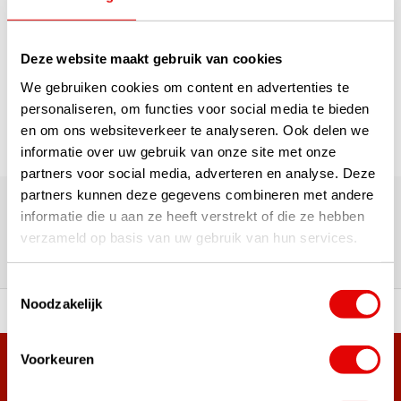
1
Deze website maakt gebruik van cookies
Seite 1 von 1
We gebruiken cookies om content en advertenties te
personaliseren, om functies voor social media te bieden
en om ons websiteverkeer te analyseren. Ook delen we
informatie over uw gebruik van onze site met onze
partners voor social media, adverteren en analyse. Deze
Über 180.000 Kunden | Über 5.000 Bewertungen | Trusted
partners kunnen deze gegevens combineren met andere
Shops, TrustPilot, Google
informatie die u aan ze heeft verstrekt of die ze hebben
Bewertungen: Das sagen unsere
verzameld op basis van uw gebruik van hun services.
Kunden
Toestemmingsselectie
Noodzakelijk
ahl an Top-Marken!
Vor 15:00 Uhr bestellt, am
Voorkeuren
Mehr als 38.000 Kunden haben sich bereits
angemeldet.