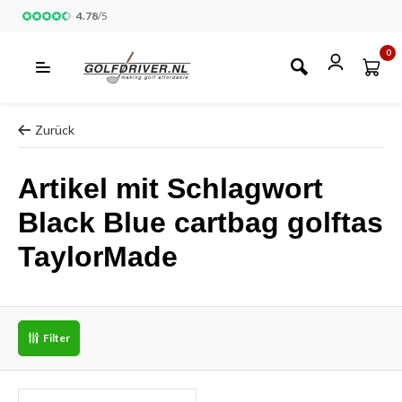
4.78
/
5
0
Zurück
Artikel mit Schlagwort
Black Blue cartbag golftas
TaylorMade
Filter