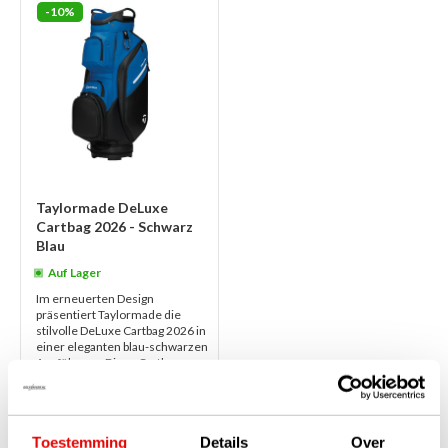
-10%
Taylormade DeLuxe
Cartbag 2026 - Schwarz
Blau
Auf Lager
Im erneuerten Design
präsentiert Taylormade die
stilvolle DeLuxe Cartbag 2026 in
einer eleganten blau-schwarzen
Ausführung. Diese Cartbag
bietet Qua...
weiterlesen
€360,00
€325,00
Toestemming
Details
Over