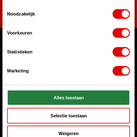
Toestemmingsselectie
Abonnieren
Noodzakelijk
Voorkeuren
Womit können wir Ihnen helfen?
Statistieken
Rufen Sie uns an
+31 85 06 02 099
Marketing
Chatten Sie mit uns
Start chat
Alles toestaan
Senden Sie uns eine E-Mail
sales@golfdriver.nl
Selectie toestaan
Kundenservice
Weigeren