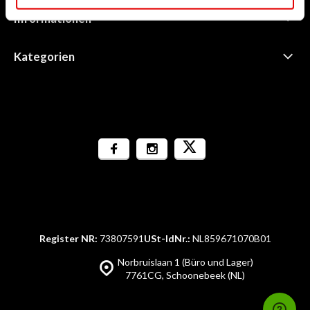
Informationen
Kategorien
Register NR:
73807591
USt-IdNr.:
NL859671070B01
Norbruislaan 1 (Büro und Lager)
7761CG, Schoonebeek (NL)