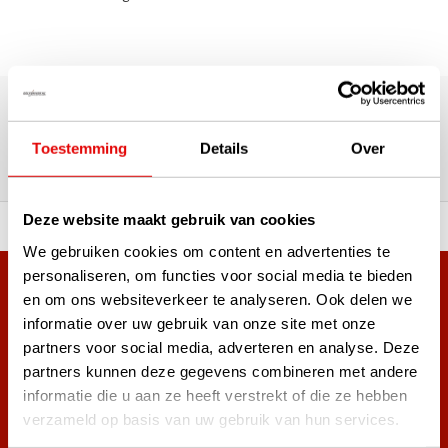
Über 180.000 Kunden | Über 5.000 Bewertungen | Trusted
Shops, TrustPilot, Google
Bewertungen: Das sagen unsere
Toestemming
Details
Over
Kunden
Deze website maakt gebruik van cookies
ahl an Top-Marken!
Vor 15:00 Uhr bestellt, am
We gebruiken cookies om content en advertenties te
personaliseren, om functies voor social media te bieden
Mehr als 38.000 Kunden haben sich bereits
en om ons websiteverkeer te analyseren. Ook delen we
angemeldet.
informatie over uw gebruik van onze site met onze
Melde dich für den Newsletter an und verpasse nie wieder
partners voor social media, adverteren en analyse. Deze
die besten Golfangebote!
partners kunnen deze gegevens combineren met andere
informatie die u aan ze heeft verstrekt of die ze hebben
verzameld op basis van uw gebruik van hun services.