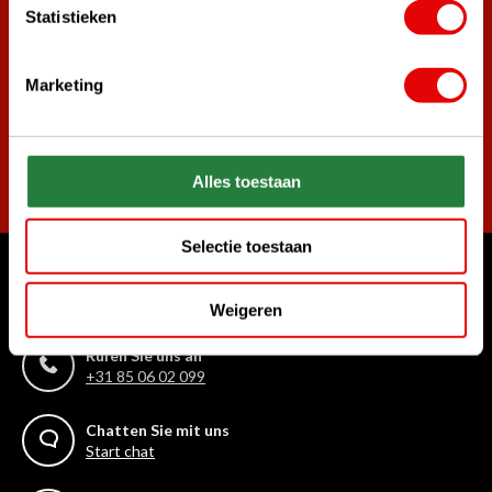
Statistieken
Melde dich für den Newsletter an und verpasse nie wieder
die besten Golfangebote!
Marketing
Abonnieren
Alles toestaan
Selectie toestaan
Womit können wir Ihnen helfen?
Weigeren
Kundenservice:
Rufen Sie uns an
+31 85 06 02 099
Chatten Sie mit uns
Start chat