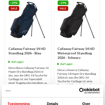
-29%
-29%
SALE
SALE
Callaway Fairway 14 HD
Callaway Fairway 14 HD
Standbag 2026 - Blau
Waterproof Standbag
2026 - Schwarz
Auf Lager
Auf Lager
Diese blaue Callaway Fairway 14
Diese schwarze Callaway
Hyper Dry Standbag 2026 ist
Fairway 14 Hyper Dry Standbag
das, was die ORG-14 Tasche für
2026 ist, was die ORG-14
Cartbags ist: ein Topmodell
Tasche für Cartbags ist: eine
einer Tragetasche mit allem, w...
Topmodell-Tragetasche mit
weiterlesen
allem, was Sie...
weiterlesen
€399,00
€399,00
€285,00
€285,00
Toestemming
Details
Over