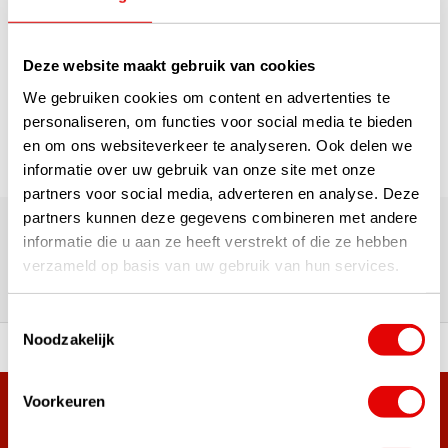
1
Deze website maakt gebruik van cookies
Seite 1 von 1
We gebruiken cookies om content en advertenties te
personaliseren, om functies voor social media te bieden
en om ons websiteverkeer te analyseren. Ook delen we
informatie over uw gebruik van onze site met onze
partners voor social media, adverteren en analyse. Deze
Über 180.000 Kunden | Über 5.000 Bewertungen | Trusted
partners kunnen deze gegevens combineren met andere
Shops, TrustPilot, Google
informatie die u aan ze heeft verstrekt of die ze hebben
Bewertungen: Das sagen unsere
verzameld op basis van uw gebruik van hun services.
Kunden
Toestemmingsselectie
Noodzakelijk
ahl an Top-Marken!
Vor 15:00 Uhr bestellt, am
Voorkeuren
Mehr als 38.000 Kunden haben sich bereits
angemeldet.