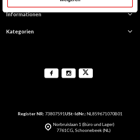
Informationen
Kategorien
Register NR:
73807591
USt-IdNr.:
NL859671070B01
Norbruislaan 1 (Büro und Lager)
7761CG, Schoonebeek (NL)