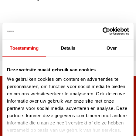
Über 180.000 Kunden | Über 5.000 Bewertungen | Trusted
Shops, TrustPilot, Google
Bewertungen: Das sagen unsere
Toestemming
Details
Over
Kunden
ahl an Top-Marken!
Vor 15:00 Uhr bestellt, am
Deze website maakt gebruik van cookies
We gebruiken cookies om content en advertenties te
personaliseren, om functies voor social media te bieden
Mehr als 38.000 Kunden haben sich bereits
en om ons websiteverkeer te analyseren. Ook delen we
angemeldet.
informatie over uw gebruik van onze site met onze
Melde dich für den Newsletter an und verpasse nie wieder
partners voor social media, adverteren en analyse. Deze
die besten Golfangebote!
partners kunnen deze gegevens combineren met andere
informatie die u aan ze heeft verstrekt of die ze hebben
verzameld op basis van uw gebruik van hun services.