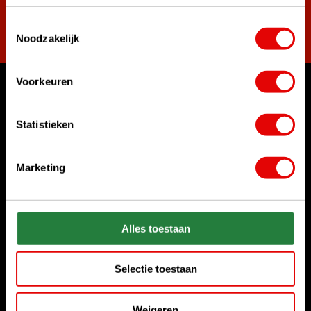
Toestemmingsselectie
Abonnieren
Noodzakelijk
Voorkeuren
Womit können wir Ihnen helfen?
Kundenservice:
Statistieken
Rufen Sie uns an
+31 85 06 02 099
Marketing
Chatten Sie mit uns
Start chat
Alles toestaan
Senden Sie uns eine E-Mail
sales@golfdriver.nl
Selectie toestaan
Kundenservice
Weigeren