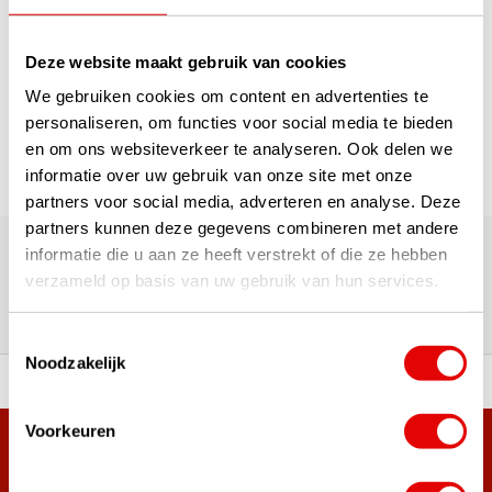
1
Deze website maakt gebruik van cookies
Seite 1 von 1
We gebruiken cookies om content en advertenties te
personaliseren, om functies voor social media te bieden
en om ons websiteverkeer te analyseren. Ook delen we
informatie over uw gebruik van onze site met onze
partners voor social media, adverteren en analyse. Deze
Über 180.000 Kunden | Über 5.000 Bewertungen | Trusted
partners kunnen deze gegevens combineren met andere
Shops, TrustPilot, Google
informatie die u aan ze heeft verstrekt of die ze hebben
Bewertungen: Das sagen unsere
verzameld op basis van uw gebruik van hun services.
Kunden
Toestemmingsselectie
Noodzakelijk
ahl an Top-Marken!
Vor 15:00 Uhr bestellt, am
Voorkeuren
Mehr als 38.000 Kunden haben sich bereits
angemeldet.