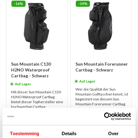
-16%
-19%
Sun Mountain C130
Sun Mountain Forerunner
H2NO Waterproof
Cartbag - Schwarz
Cartbag - Schwarz
Auf Lager
Auf Lager
Wer die Qualität der Sun
Mit dieser Sun Mountain C130
Mountain Golftaschen kennt, ist
H2NO Waterproof Cartbag
begeistert von diesem Sun
bietet dieser Tophersteller eine
Mountain Forerunner Cartbag.
hochwertige Cartbag.
Diese schwarze, geräumige
Wasserdichtes H2NO-Material,
Golftasche...
weiterlesen
eine sehr funk...
weiterlesen
€369,00
€269,00
€309,00
€219,00
Toestemming
Details
Over