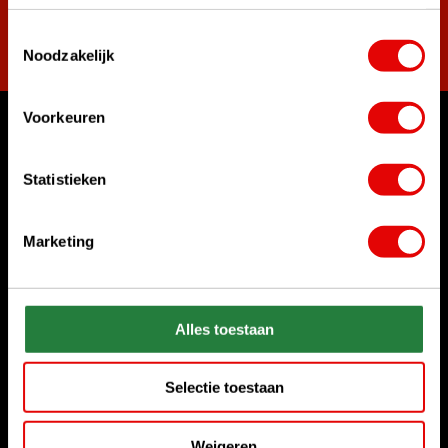
Toestemmingsselectie
Abonnieren
Noodzakelijk
Voorkeuren
Womit können wir Ihnen helfen?
Kundenservice:
Statistieken
Rufen Sie uns an
+31 85 06 02 099
Marketing
Chatten Sie mit uns
Start chat
Alles toestaan
Senden Sie uns eine E-Mail
sales@golfdriver.nl
Selectie toestaan
Kundenservice
Weigeren