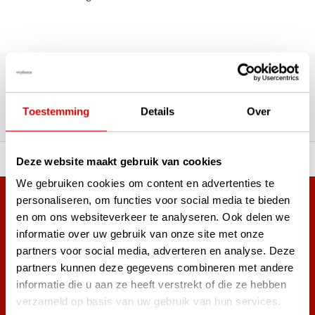
Über 180.000 Kunden | Über 5.000 Bewertungen | Trusted
Shops, TrustPilot, Google
Bewertungen: Das sagen unsere
Toestemming
Details
Over
Kunden
ahl an Top-Marken!
Vor 15:00 Uhr bestellt, am
Deze website maakt gebruik van cookies
We gebruiken cookies om content en advertenties te
personaliseren, om functies voor social media te bieden
Mehr als 38.000 Kunden haben sich bereits
en om ons websiteverkeer te analyseren. Ook delen we
angemeldet.
informatie over uw gebruik van onze site met onze
Melde dich für den Newsletter an und verpasse nie wieder
partners voor social media, adverteren en analyse. Deze
die besten Golfangebote!
partners kunnen deze gegevens combineren met andere
informatie die u aan ze heeft verstrekt of die ze hebben
verzameld op basis van uw gebruik van hun services.