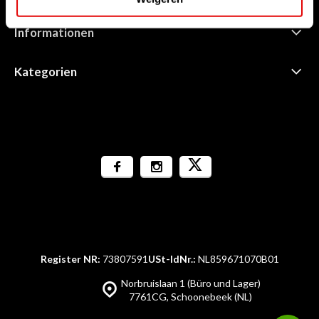
Informationen
Kategorien
Register NR:
73807591
USt-IdNr.:
NL859671070B01
Norbruislaan 1 (Büro und Lager)
7761CG, Schoonebeek (NL)