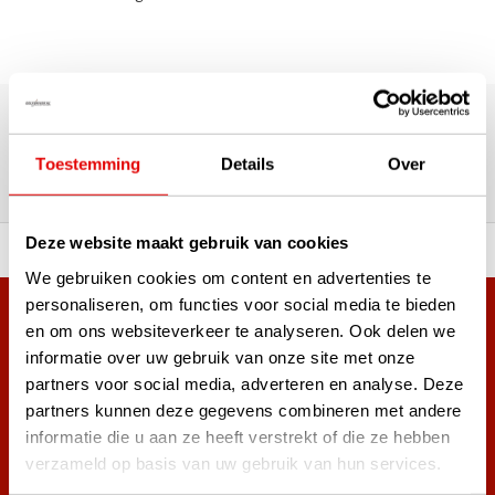
Über 180.000 Kunden | Über 5.000 Bewertungen | Trusted
Shops, TrustPilot, Google
Bewertungen: Das sagen unsere
Toestemming
Details
Over
Kunden
Deze website maakt gebruik van cookies
ahl an Top-Marken!
Vor 15:00 Uhr bestellt, am
We gebruiken cookies om content en advertenties te
personaliseren, om functies voor social media te bieden
Mehr als 38.000 Kunden haben sich bereits
en om ons websiteverkeer te analyseren. Ook delen we
angemeldet.
informatie over uw gebruik van onze site met onze
Melde dich für den Newsletter an und verpasse nie wieder
partners voor social media, adverteren en analyse. Deze
die besten Golfangebote!
partners kunnen deze gegevens combineren met andere
informatie die u aan ze heeft verstrekt of die ze hebben
verzameld op basis van uw gebruik van hun services.