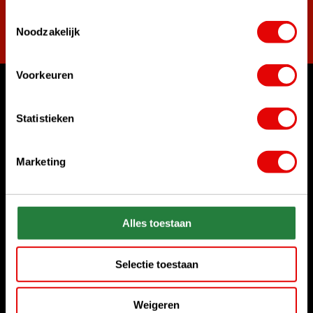
Toestemmingsselectie
Abonnieren
Noodzakelijk
Voorkeuren
Womit können wir Ihnen helfen?
Statistieken
Rufen Sie uns an
+31 85 06 02 099
Marketing
Chatten Sie mit uns
Start chat
Alles toestaan
Senden Sie uns eine E-Mail
sales@golfdriver.nl
Selectie toestaan
Kundenservice
Weigeren