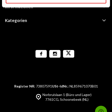
Informationen
Kategorien
Register NR:
73807591
USt-IdNr.:
NL859671070B01
Norbruislaan 1 (Büro und Lager)
7761CG, Schoonebeek (NL)