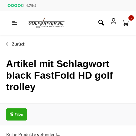
4.78
/
5
0
Zurück
Artikel mit Schlagwort
black FastFold HD golf
trolley
Filter
Keine Produkte gefunden!...