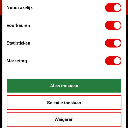
Toestemmingsselectie
Noodzakelijk
Voorkeuren
Womit können wir Ihnen helfen?
Rufen Sie uns an
Statistieken
+31 85 06 02 099
Marketing
Chatten Sie mit uns
Start chat
Senden Sie uns eine E-Mail
Alles toestaan
sales@golfdriver.nl
Selectie toestaan
Kundenservice
Weigeren
Informationen