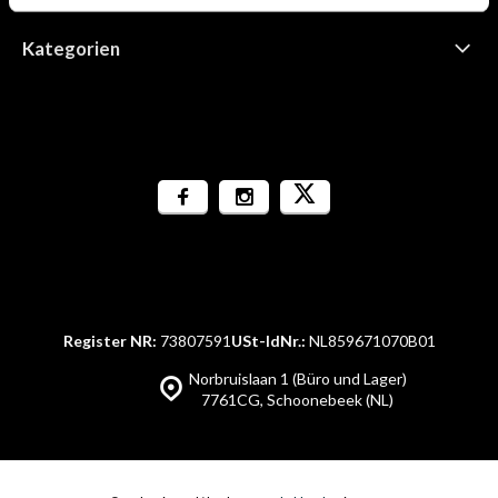
Kategorien
Register NR:
73807591
USt-IdNr.:
NL859671070B01
Norbruislaan 1 (Büro und Lager)
7761CG, Schoonebeek (NL)