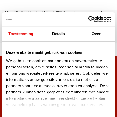
Über 180.000 Kunden | Über 5.000 Bewertungen | Trusted
Shops, TrustPilot, Google
Bewertungen: Das sagen unsere
Kunden
Toestemming
Details
Over
ahl an Top-Marken!
Vor 15:00 Uhr bestellt, am
Deze website maakt gebruik van cookies
We gebruiken cookies om content en advertenties te
Mehr als 38.000 Kunden haben sich bereits
personaliseren, om functies voor social media te bieden
en om ons websiteverkeer te analyseren. Ook delen we
angemeldet.
informatie over uw gebruik van onze site met onze
Melde dich für den Newsletter an und verpasse nie wieder
partners voor social media, adverteren en analyse. Deze
die besten Golfangebote!
partners kunnen deze gegevens combineren met andere
informatie die u aan ze heeft verstrekt of die ze hebben
verzameld op basis van uw gebruik van hun services.
Abonnieren