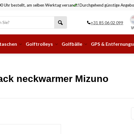
0 Uhr bestellt, am selben Werktag versandt!
Durchgehend günstige Angebo
+31 85 06 02 099
W
taschen
Golftrolleys
Golfbälle
GPS & Entfernung
black neckwarmer Mizuno