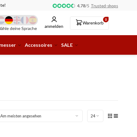
te!
Abholung oder Lieferung an eine Paketstation möglic
4.78
/
5
Trusted-shops
0
Warenkorb
anmelden
ähle deine Sprache
smesser
Accessoires
SALE