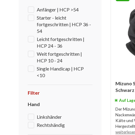
Anfänger | HCP >54
Starter - leicht
fortgeschritten | HCP 36 -
54
Leicht fortgeschritten |
HCP 24 - 36
Weit fortgeschritten |
HCP 10 - 24
Single Handicap | HCP
<10
Mizuno 
Schwarz
Filter
Auf Lag
Hand
Der Mizuno 
Nackenwär
Linkshänder
Kälte und 
Rechtshändig
Hergestellt
weiterlese