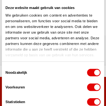
Deze website maakt gebruik van cookies
Seite 1 von 1
We gebruiken cookies om content en advertenties te
personaliseren, om functies voor social media te bieden
en om ons websiteverkeer te analyseren. Ook delen we
informatie over uw gebruik van onze site met onze
Über 180.000 Kunden | Über 5.000 Bewertungen | Trusted
partners voor social media, adverteren en analyse. Deze
Shops, TrustPilot, Google
partners kunnen deze gegevens combineren met andere
Bewertungen: Das sagen unsere
informatie die u aan ze heeft verstrekt of die ze hebben
verzameld op basis van uw gebruik van hun services.
Kunden
Toestemmingsselectie
ahl an Top-Marken!
Vor 15:00 Uhr bestellt, am
Noodzakelijk
Mehr als 38.000 Kunden haben sich bereits
Voorkeuren
angemeldet.
Melde dich für den Newsletter an und verpasse nie wieder
Statistieken
die besten Golfangebote!