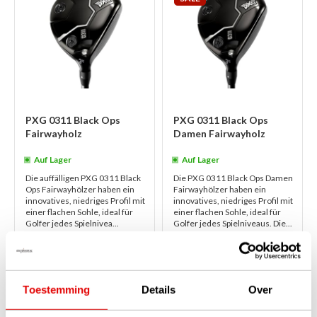
PXG 0311 Black Ops
PXG 0311 Black Ops
Fairwayholz
Damen Fairwayholz
Auf Lager
Auf Lager
Die auffälligen PXG 0311 Black
Die PXG 0311 Black Ops Damen
Ops Fairwayhölzer haben ein
Fairwayhölzer haben ein
innovatives, niedriges Profil mit
innovatives, niedriges Profil mit
einer flachen Sohle, ideal für
einer flachen Sohle, ideal für
Golfer jedes Spielnivea...
Golfer jedes Spielniveaus. Die...
weiterlesen
weiterlesen
€419,00
€419,00
€319,00
€299,00
Toestemming
Details
Over
1