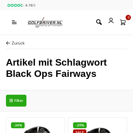
4.78
/
5
0
Zurück
Artikel mit Schlagwort
Black Ops Fairways
Filter
-24%
-29%
SALE