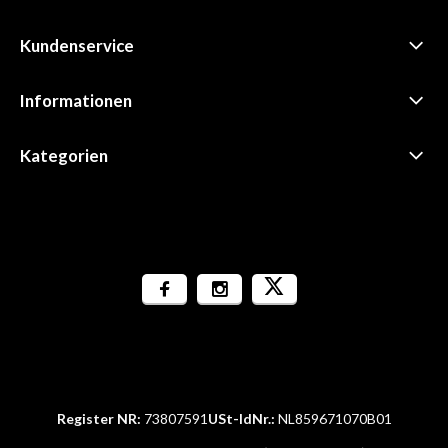
Kundenservice
Informationen
Kategorien
Register NR:
73807591
USt-IdNr.:
NL859671070B01