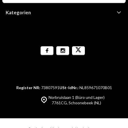
Kategorien
Register NR:
73807591
USt-IdNr.:
NL859671070B01
Norbruislaan 1 (Büro und Lager)
7761CG, Schoonebeek (NL)