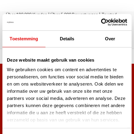
Über 180.000 Kunden | Über 5.000 Bewertungen | Trusted
Shops, TrustPilot, Google
Bewertungen: Das sagen unsere
Kunden
Toestemming
Details
Over
ahl an Top-Marken!
Vor 15:00 Uhr bestellt, am
Deze website maakt gebruik van cookies
We gebruiken cookies om content en advertenties te
Mehr als 38.000 Kunden haben sich bereits
personaliseren, om functies voor social media te bieden
en om ons websiteverkeer te analyseren. Ook delen we
angemeldet.
informatie over uw gebruik van onze site met onze
Melde dich für den Newsletter an und verpasse nie wieder
partners voor social media, adverteren en analyse. Deze
die besten Golfangebote!
partners kunnen deze gegevens combineren met andere
informatie die u aan ze heeft verstrekt of die ze hebben
verzameld op basis van uw gebruik van hun services.
Abonnieren