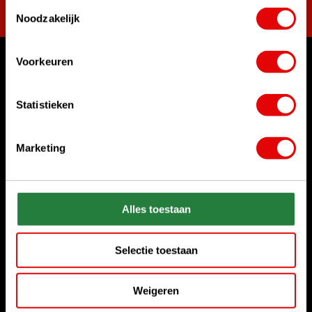
Toestemmingsselectie
Noodzakelijk
Voorkeuren
Womit können wir Ihnen helfen?
Rufen Sie uns an
Statistieken
+31 85 06 02 099
Marketing
Chatten Sie mit uns
Start chat
Senden Sie uns eine E-Mail
Alles toestaan
sales@golfdriver.nl
Selectie toestaan
Kundenservice
Weigeren
Informationen