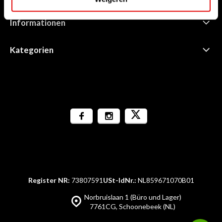
Informationen
Kategorien
Register NR:
73807591
USt-IdNr.:
NL859671070B01
Norbruislaan 1 (Büro und Lager)
7761CG, Schoonebeek (NL)