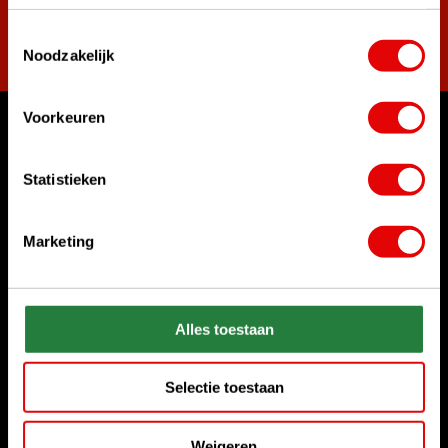
Toestemmingsselectie
Abonnieren
Noodzakelijk
Voorkeuren
Womit können wir Ihnen helfen?
Kundenservice:
Statistieken
Rufen Sie uns an
+31 85 06 02 099
Marketing
Chatten Sie mit uns
Start chat
Alles toestaan
Senden Sie uns eine E-Mail
sales@golfdriver.nl
Selectie toestaan
Kundenservice
Weigeren