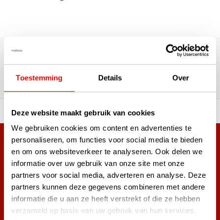
Über 180.000 Kunden | Über 5.000 Bewertungen | Trusted
Shops, TrustPilot, Google
Bewertungen: Das sagen unsere
Toestemming
Details
Over
Kunden
ahl an Top-Marken!
Vor 15:00 Uhr bestellt, am
Deze website maakt gebruik van cookies
We gebruiken cookies om content en advertenties te
personaliseren, om functies voor social media te bieden
Mehr als 38.000 Kunden haben sich bereits
en om ons websiteverkeer te analyseren. Ook delen we
angemeldet.
informatie over uw gebruik van onze site met onze
Melde dich für den Newsletter an und verpasse nie wieder
partners voor social media, adverteren en analyse. Deze
die besten Golfangebote!
partners kunnen deze gegevens combineren met andere
informatie die u aan ze heeft verstrekt of die ze hebben
verzameld op basis van uw gebruik van hun services.