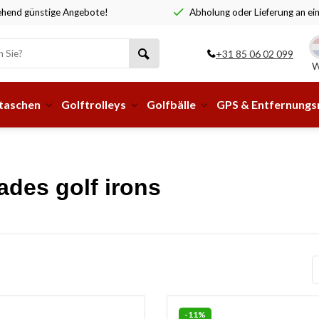
hend günstige Angebote!
Abholung oder Lieferung an ei
+31 85 06 02 099
W
taschen
Golftrolleys
Golfbälle
GPS & Entfernung
ades golf irons
-11%