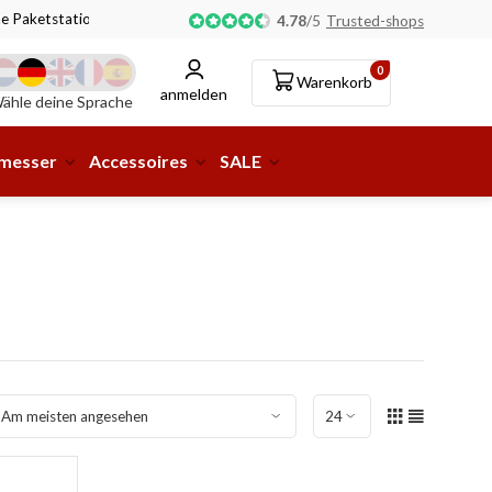
ne Paketstation möglich!
4.78
/
5
Trusted-shops
0
Warenkorb
anmelden
ähle deine Sprache
smesser
Accessoires
SALE