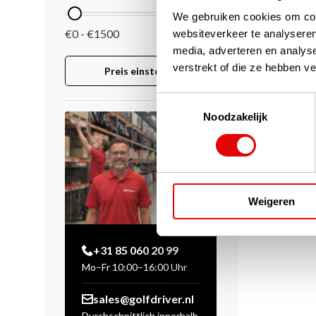
We gebruiken cookies om cont
€0 - €1500
websiteverkeer te analyseren
media, adverteren en analys
verstrekt of die ze hebben v
Preis einstellen
Toestemmingsselectie
Noodzakelijk
Weigeren
+31 85 060 20 99
Mo–Fr 10:00–16:00 Uhr
sales@golfdriver.nl
Durchschnittlich innerhalb