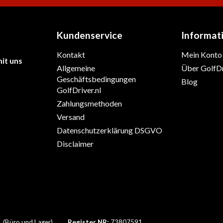
Kundenservice
Informat
Kontakt
Mein Konto
it uns
Allgemeine
Über GolfDr
Geschäftsbedingungen
Blog
GolfDriver.nl
Zahlungsmethoden
Versand
Datenschutzerklärung DSGVO
Disclaimer
1 (Büro und Lager)
Register NR:
73807591