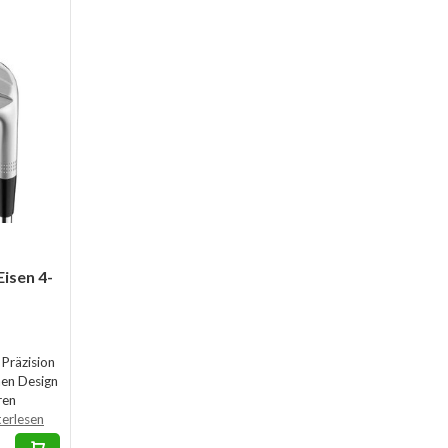
isen 4-
 Präzision
hen Design
ren
terlesen