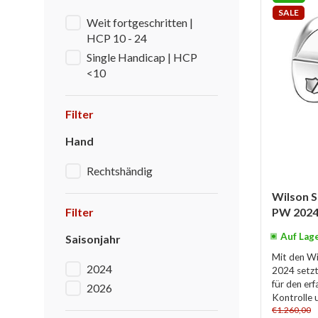
SALE
Weit fortgeschritten |
HCP 10 - 24
Single Handicap | HCP
<10
Filter
Hand
Rechtshändig
Wilson S
Filter
PW 2024 
Auf Lag
Saisonjahr
Mit den Wi
2024
2024 setzt
für den erf
2026
Kontrolle u
€1.260,00