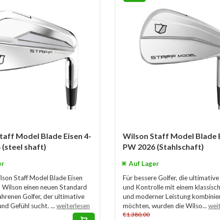
taff Model Blade Eisen 4-
Wilson Staff Model Blade E
(steel shaft)
PW 2026 (Stahlschaft)
er
Auf Lager
lson Staff Model Blade Eisen
Für bessere Golfer, die ultimative
 Wilson einen neuen Standard
und Kontrolle mit einem klassisc
ahrenen Golfer, der ultimative
und moderner Leistung kombinie
nd Gefühl sucht. ...
weiterlesen
möchten, wurden die Wilso...
wei
€1.380,00