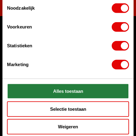
Toestemmingsselectie
Noodzakelijk
Voorkeuren
Womit können wir Ihnen helfen?
Rufen Sie uns an
Statistieken
+31 85 06 02 099
Marketing
Chatten Sie mit uns
Start chat
Senden Sie uns eine E-Mail
Alles toestaan
sales@golfdriver.nl
Selectie toestaan
Kundenservice
Weigeren
Informationen