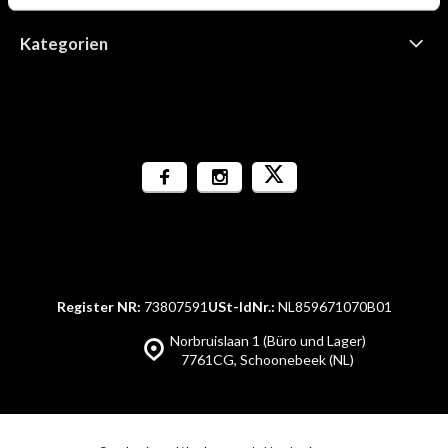
Kategorien
Register NR:
73807591
USt-IdNr.:
NL859671070B01
Norbruislaan 1 (Büro und Lager)
7761CG, Schoonebeek (NL)