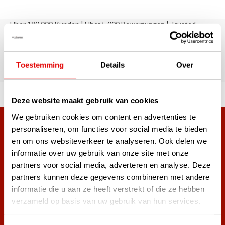
Über 180.000 Kunden | Über 5.000 Bewertungen | Trusted
Shops, TrustPilot, Google
Bewertungen: Das sagen unsere
Kunden
Toestemming
Details
Over
ahl an Top-Marken!
Vor 15:00 Uhr bestellt, am
Deze website maakt gebruik van cookies
We gebruiken cookies om content en advertenties te
Mehr als 38.000 Kunden haben sich bereits
personaliseren, om functies voor social media te bieden
en om ons websiteverkeer te analyseren. Ook delen we
angemeldet.
informatie over uw gebruik van onze site met onze
Melde dich für den Newsletter an und verpasse nie wieder
partners voor social media, adverteren en analyse. Deze
die besten Golfangebote!
partners kunnen deze gegevens combineren met andere
informatie die u aan ze heeft verstrekt of die ze hebben
verzameld op basis van uw gebruik van hun services.
Abonnieren