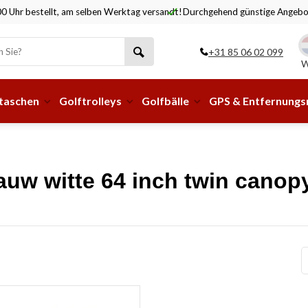
0 Uhr bestellt, am selben Werktag versandt!
Durchgehend günstige Angebo
+31 85 06 02 099
W
taschen
Golftrolleys
Golfbälle
GPS & Entfernung
lauw witte 64 inch twin canop