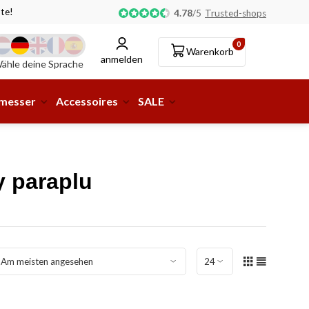
te!
Abholung oder Lieferung an eine Paketstation möglic
4.78
/
5
Trusted-shops
0
Warenkorb
anmelden
ähle deine Sprache
smesser
Accessoires
SALE
y paraplu