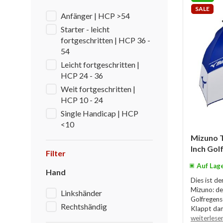
SALE
Anfänger | HCP >54
Starter - leicht
fortgeschritten | HCP 36 -
54
Leicht fortgeschritten |
HCP 24 - 36
Weit fortgeschritten |
HCP 10 - 24
Single Handicap | HCP
<10
Mizuno 
Inch Gol
Filter
Auf Lag
Hand
Dies ist d
Mizuno: d
Linkshänder
Golfregens
Rechtshändig
Klappt dan
weiterlese