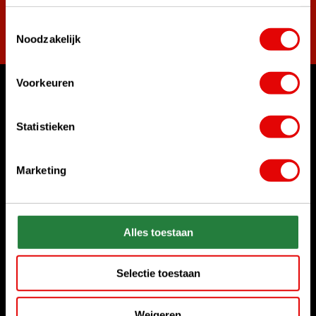
Toestemmingsselectie
Abonnieren
Noodzakelijk
Voorkeuren
Womit können wir Ihnen helfen?
Kundenservice:
Statistieken
Rufen Sie uns an
+31 85 06 02 099
Marketing
Chatten Sie mit uns
Start chat
Alles toestaan
Senden Sie uns eine E-Mail
sales@golfdriver.nl
Selectie toestaan
Kundenservice
Weigeren