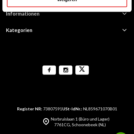
Informationen
Kategorien
Register NR:
73807591
USt-IdNr.:
NL859671070B01
Norbruislaan 1 (Büro und Lager)
7761CG, Schoonebeek (NL)