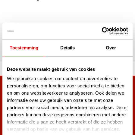
Über 180.000 Kunden | Über 5.000 Bewertungen | Trusted
Shops, TrustPilot, Google
Bewertungen: Das sagen unsere
Toestemming
Details
Over
Kunden
ahl an Top-Marken!
Vor 15:00 Uhr bestellt, am
Deze website maakt gebruik van cookies
We gebruiken cookies om content en advertenties te
personaliseren, om functies voor social media te bieden
Mehr als 38.000 Kunden haben sich bereits
en om ons websiteverkeer te analyseren. Ook delen we
angemeldet.
informatie over uw gebruik van onze site met onze
Melde dich für den Newsletter an und verpasse nie wieder
partners voor social media, adverteren en analyse. Deze
die besten Golfangebote!
partners kunnen deze gegevens combineren met andere
informatie die u aan ze heeft verstrekt of die ze hebben
verzameld op basis van uw gebruik van hun services.