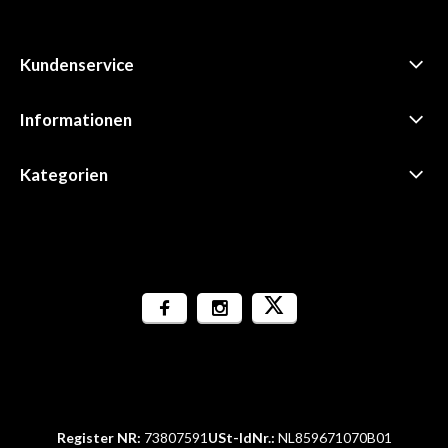
Kundenservice
Informationen
Kategorien
Register NR:
73807591
USt-IdNr.:
NL859671070B01