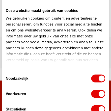
Seite 1 von 1
Deze website maakt gebruik van cookies
We gebruiken cookies om content en advertenties te
personaliseren, om functies voor social media te bieden
en om ons websiteverkeer te analyseren. Ook delen we
informatie over uw gebruik van onze site met onze
Über 180.000 Kunden | Über 5.000 Bewertungen | Trusted
partners voor social media, adverteren en analyse. Deze
Shops, TrustPilot, Google
partners kunnen deze gegevens combineren met andere
Bewertungen: Das sagen unsere
informatie die u aan ze heeft verstrekt of die ze hebben
Kunden
verzameld op basis van uw gebruik van hun services.
Toestemmingsselectie
ahl an Top-Marken!
Vor 15:00 Uhr bestellt, am
Noodzakelijk
Mehr als 38.000 Kunden haben sich bereits
Voorkeuren
angemeldet.
Melde dich für den Newsletter an und verpasse nie wieder
Statistieken
die besten Golfangebote!