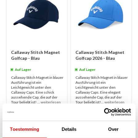
Callaway Stitch Magnet
Callaway Stitch Magnet
Golfcap - Blau
Golfcap 2026 - Blau
Auf Lager
Auf Lager
Callaway Stitch Magnet in blauer
Callaway Stitch Magnet in blauer
Ausführung ist ein
Ausführung ist ein
Leichtgewicht unter den
Leichtgewicht unter den
Callaway Caps. Eine schick
Callaway Caps. Eine elegant
aussehende Cap, die auf der
aussehende Cap, die auf der
Tour beliebt ist! ...
weiterlesen
Tour beliebt ist!...
weiterlesen
€30,00
€30,00
€25,00
€27,50
Toestemming
Details
Over
1