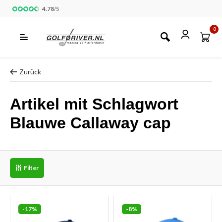
4.78
/
5
0
Zurück
Artikel mit Schlagwort
Blauwe Callaway cap
Filter
-17%
-8%