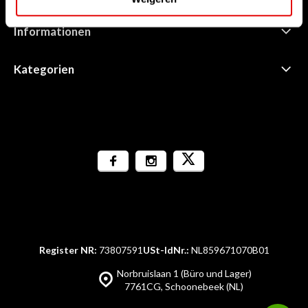
Informationen
Kategorien
Register NR:
73807591
USt-IdNr.:
NL859671070B01
Norbruislaan 1 (Büro und Lager)
7761CG, Schoonebeek (NL)