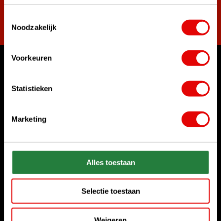
Toestemmingsselectie
Abonnieren
Noodzakelijk
Voorkeuren
Womit können wir Ihnen helfen?
Kundenservice:
Statistieken
Rufen Sie uns an
+31 85 06 02 099
Marketing
Chatten Sie mit uns
Start chat
Alles toestaan
Senden Sie uns eine E-Mail
sales@golfdriver.nl
Selectie toestaan
Kundenservice
Weigeren