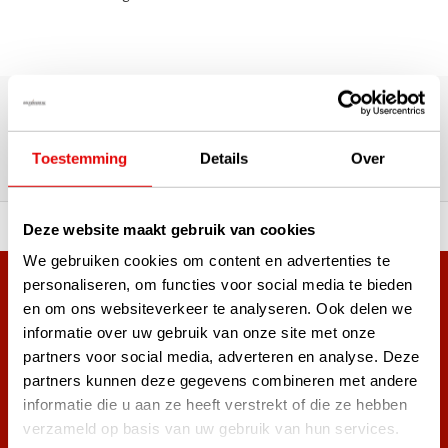
Über 180.000 Kunden | Über 5.000 Bewertungen | Trusted
Shops, TrustPilot, Google
Bewertungen: Das sagen unsere
Toestemming
Details
Over
Kunden
ahl an Top-Marken!
Vor 15:00 Uhr bestellt, am
Deze website maakt gebruik van cookies
We gebruiken cookies om content en advertenties te
personaliseren, om functies voor social media te bieden
Mehr als 38.000 Kunden haben sich bereits
en om ons websiteverkeer te analyseren. Ook delen we
angemeldet.
informatie over uw gebruik van onze site met onze
Melde dich für den Newsletter an und verpasse nie wieder
partners voor social media, adverteren en analyse. Deze
die besten Golfangebote!
partners kunnen deze gegevens combineren met andere
informatie die u aan ze heeft verstrekt of die ze hebben
verzameld op basis van uw gebruik van hun services.