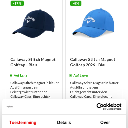
-17%
-8%
Callaway Stitch Magnet
Callaway Stitch Magnet
Golfcap - Blau
Golfcap 2026 - Blau
Auf Lager
Auf Lager
Callaway Stitch Magnet in blauer
Callaway Stitch Magnet in blauer
Ausführung ist ein
Ausführung ist ein
Leichtgewicht unter den
Leichtgewicht unter den
Callaway Caps. Eine schick
Callaway Caps. Eine elegant
aussehende Cap, die auf der
aussehende Cap, die auf der
Tour beliebt ist! ...
weiterlesen
Tour beliebt ist!...
weiterlesen
€30,00
€30,00
€25,00
€27,50
Toestemming
Details
Over