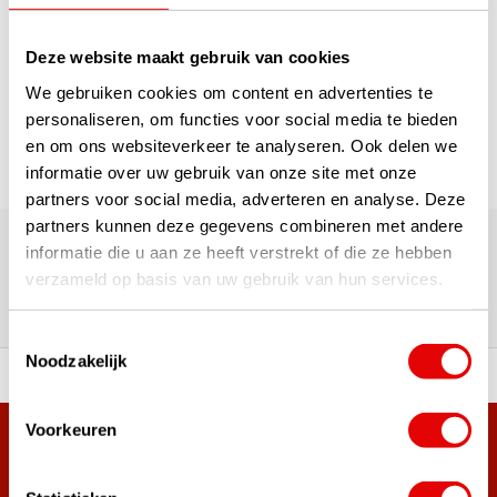
1
Deze website maakt gebruik van cookies
Seite 1 von 1
We gebruiken cookies om content en advertenties te
personaliseren, om functies voor social media te bieden
en om ons websiteverkeer te analyseren. Ook delen we
informatie over uw gebruik van onze site met onze
partners voor social media, adverteren en analyse. Deze
Über 180.000 Kunden | Über 5.000 Bewertungen | Trusted
partners kunnen deze gegevens combineren met andere
Shops, TrustPilot, Google
informatie die u aan ze heeft verstrekt of die ze hebben
Bewertungen: Das sagen unsere
verzameld op basis van uw gebruik van hun services.
Kunden
Toestemmingsselectie
Noodzakelijk
ahl an Top-Marken!
Vor 15:00 Uhr bestellt, am
Voorkeuren
Mehr als 38.000 Kunden haben sich bereits
angemeldet.