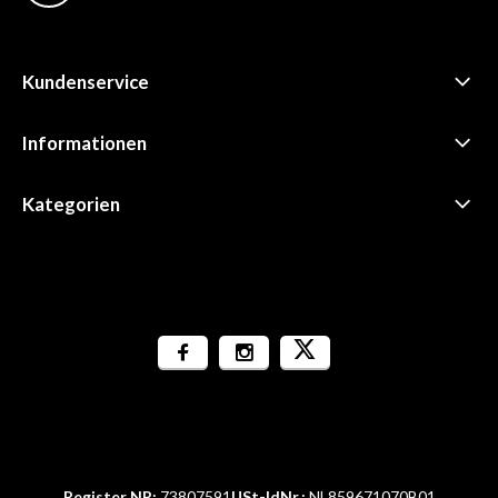
Kundenservice
Informationen
Kategorien
Register NR:
73807591
USt-IdNr.:
NL859671070B01