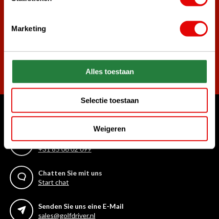
Melde dich für den Newsletter an und verpasse nie wieder
die besten Golfangebote!
Marketing
Abonnieren
Alles toestaan
Selectie toestaan
Womit können wir Ihnen helfen?
Weigeren
Rufen Sie uns an
+31 85 06 02 099
Chatten Sie mit uns
Start chat
Senden Sie uns eine E-Mail
sales@golfdriver.nl