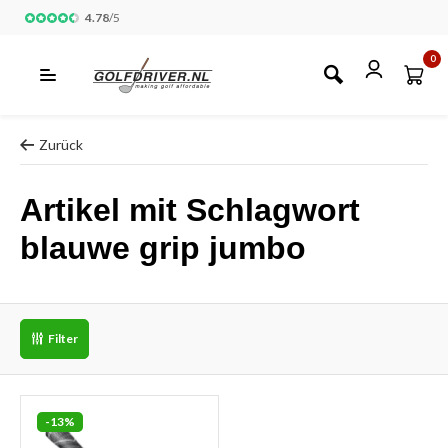
4.78
/
5
0
Zurück
Artikel mit Schlagwort
blauwe grip jumbo
Filter
-13%