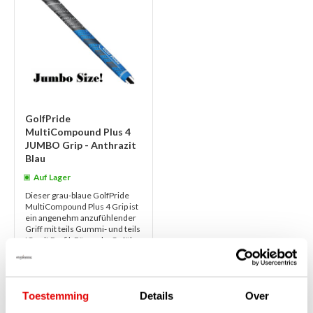
GolfPride
MultiCompound Plus 4
JUMBO Grip - Anthrazit
Blau
Auf Lager
Dieser grau-blaue GolfPride
MultiCompound Plus 4 Grip ist
ein angenehm anzufühlender
Griff mit teils Gummi- und teils
'Cord'-Profil. Für mehr Gefüh...
weiterlesen
€22,50
€19,50
Toestemming
Details
Over