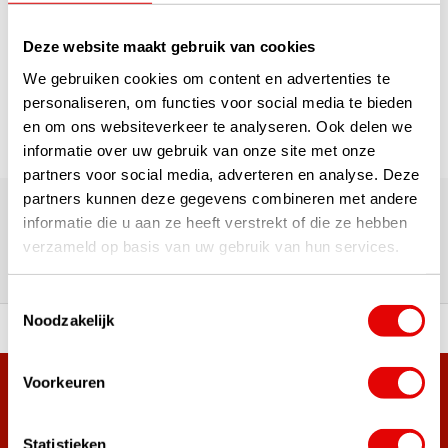
1
Deze website maakt gebruik van cookies
Seite 1 von 1
We gebruiken cookies om content en advertenties te
personaliseren, om functies voor social media te bieden
en om ons websiteverkeer te analyseren. Ook delen we
informatie over uw gebruik van onze site met onze
partners voor social media, adverteren en analyse. Deze
Über 180.000 Kunden | Über 5.000 Bewertungen | Trusted
partners kunnen deze gegevens combineren met andere
Shops, TrustPilot, Google
informatie die u aan ze heeft verstrekt of die ze hebben
Bewertungen: Das sagen unsere
verzameld op basis van uw gebruik van hun services.
Kunden
Toestemmingsselectie
Noodzakelijk
ahl an Top-Marken!
Vor 15:00 Uhr bestellt, am
Voorkeuren
Mehr als 38.000 Kunden haben sich bereits
angemeldet.
Statistieken