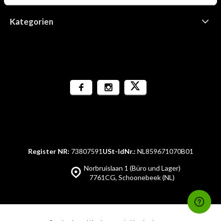
Kategorien
Register NR:
73807591
USt-IdNr.:
NL859671070B01
Norbruislaan 1 (Büro und Lager)
7761CG, Schoonebeek (NL)