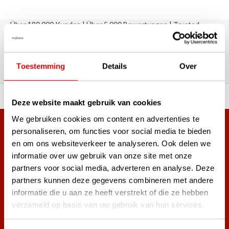
Über 180.000 Kunden | Über 5.000 Bewertungen | Trusted
Shops, TrustPilot, Google
Bewertungen: Das sagen unsere
Kunden
Toestemming
Details
Over
ahl an Top-Marken!
Vor 15:00 Uhr bestellt, am
Deze website maakt gebruik van cookies
We gebruiken cookies om content en advertenties te
Mehr als 38.000 Kunden haben sich bereits
personaliseren, om functies voor social media te bieden
en om ons websiteverkeer te analyseren. Ook delen we
angemeldet.
informatie over uw gebruik van onze site met onze
Melde dich für den Newsletter an und verpasse nie wieder
partners voor social media, adverteren en analyse. Deze
die besten Golfangebote!
partners kunnen deze gegevens combineren met andere
informatie die u aan ze heeft verstrekt of die ze hebben
verzameld op basis van uw gebruik van hun services.
Abonnieren