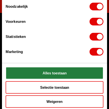
Toestemmingsselectie
Noodzakelijk
Voorkeuren
Womit können wir Ihnen helfen?
Rufen Sie uns an
Statistieken
+31 85 06 02 099
Marketing
Chatten Sie mit uns
Start chat
Senden Sie uns eine E-Mail
Alles toestaan
sales@golfdriver.nl
Selectie toestaan
Kundenservice
Weigeren
Informationen