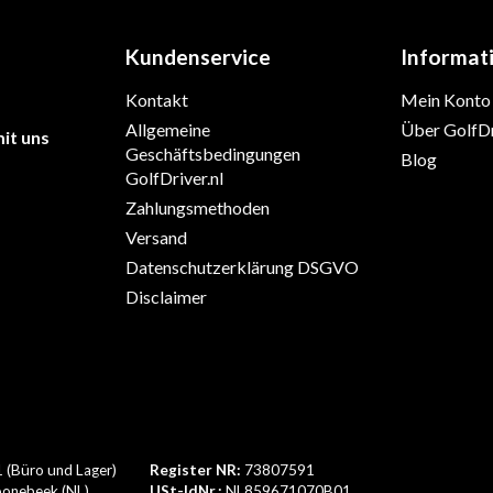
Kundenservice
Informat
Kontakt
Mein Konto
Allgemeine
Über GolfDr
it uns
Geschäftsbedingungen
Blog
GolfDriver.nl
Zahlungsmethoden
Versand
Datenschutzerklärung DSGVO
Disclaimer
1 (Büro und Lager)
Register NR:
73807591
onebeek (NL)
USt-IdNr.:
NL859671070B01