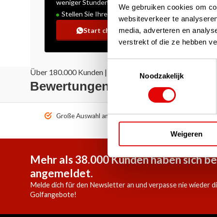
weniger Stunden
We gebruiken cookies om cont
Stellen Sie Ihre Frage!
websiteverkeer te analyseren
media, adverteren en analys
Start chat
verstrekt of die ze hebben v
Toestemmingsselectie
Über 180.000 Kunden | Über 5.000 Bewertungen | Truste
Noodzakelijk
Bewertungen: Das sagen unse
Große Auswahl an Top-Marken!
Vor 1
Weigeren
Mehr als 38.000 Kunden haben sich be
angemeldet.
Melde dich für den Newsletter an und verpasse nie wieder d
Golfangebote!