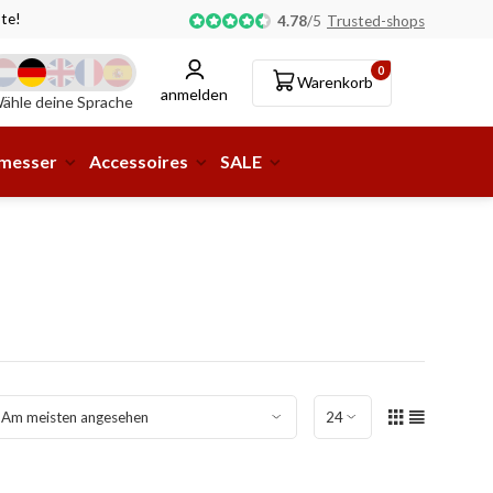
te!
Abholung oder Lieferung an eine Paketstation möglic
4.78
/
5
Trusted-shops
0
Warenkorb
anmelden
ähle deine Sprache
smesser
Accessoires
SALE