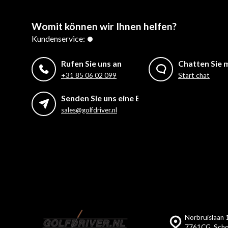
Womit können wir Ihnen helfen?
Kundenservice:
Rufen Sie uns an
Chatten Sie m
+31 85 06 02 099
Start chat
Senden Sie uns eine E-Mail
sales@golfdriver.nl
Norbruislaan 
7761CG, Scho