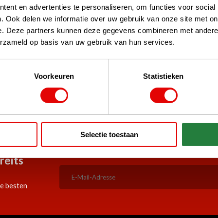
ent en advertenties te personaliseren, om functies voor social
. Ook delen we informatie over uw gebruik van onze site met on
e. Deze partners kunnen deze gegevens combineren met andere i
erzameld op basis van uw gebruik van hun services.
d Shops, TrustPilot, Google
Voorkeuren
Statistieken
re Kunden
5:00 Uhr bestellt, am selben
Durchgehend günstige Angeb
Werktag versandt!
Selectie toestaan
reits
ie besten