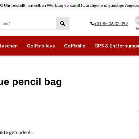
0 Uhr bestellt, am selben Werktag versandt!
Durchgehend günstige Angebo
+31 85 06 02 099
W
taschen
Golftrolleys
Golfbälle
GPS & Entfernung
ue pencil bag
kte gefunden!...