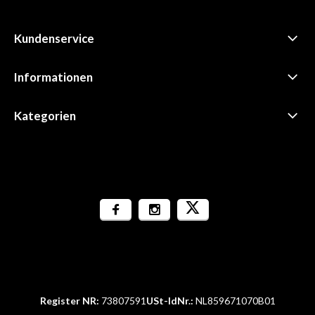
Kundenservice
Informationen
Kategorien
Register NR:
73807591
USt-IdNr.:
NL859671070B01