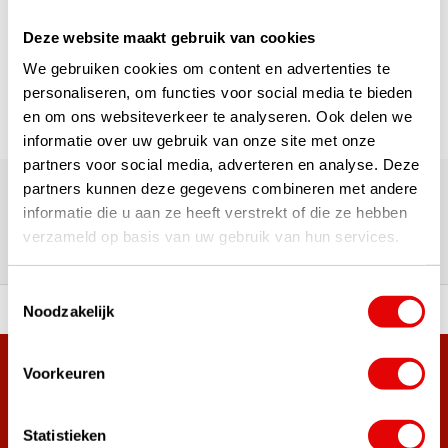
1
Deze website maakt gebruik van cookies
Seite 1 von 1
We gebruiken cookies om content en advertenties te
personaliseren, om functies voor social media te bieden
en om ons websiteverkeer te analyseren. Ook delen we
informatie over uw gebruik van onze site met onze
partners voor social media, adverteren en analyse. Deze
Über 180.000 Kunden | Über 5.000 Bewertungen | Trusted
Shops, TrustPilot, Google
partners kunnen deze gegevens combineren met andere
Bewertungen: Das sagen unsere
informatie die u aan ze heeft verstrekt of die ze hebben
verzameld op basis van uw gebruik van hun services.
Kunden
Toestemmingsselectie
Noodzakelijk
ahl an Top-Marken!
Vor 15:00 Uhr bestellt, am
Voorkeuren
Mehr als 38.000 Kunden haben sich bereits
angemeldet.
Melde dich für den Newsletter an und verpasse nie wieder
Statistieken