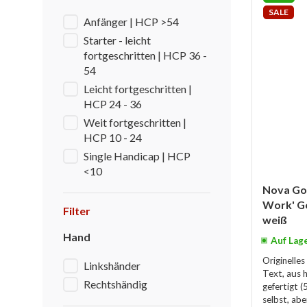
SALE
Anfänger | HCP >54
Starter - leicht
fortgeschritten | HCP 36 -
54
Leicht fortgeschritten |
HCP 24 - 36
Weit fortgeschritten |
HCP 10 - 24
Single Handicap | HCP
<10
Nova Gol
Work' G
Filter
weiß
Hand
Auf Lag
Originelle
Linkshänder
Text, aus
Rechtshändig
gefertigt 
selbst, abe