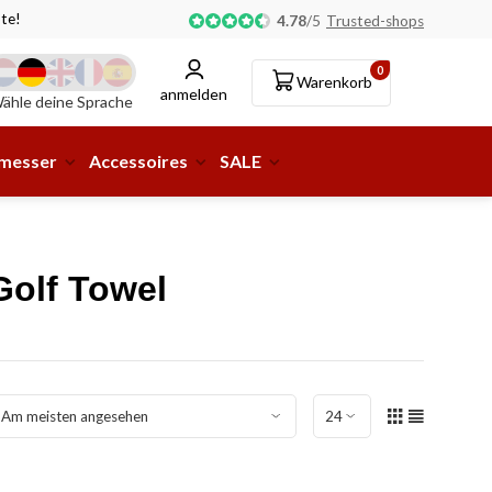
 oder Lieferung an eine Paketstation möglich!
4.78
/
5
Trusted-shops
0
Warenkorb
anmelden
ähle deine Sprache
smesser
Accessoires
SALE
Golf Towel