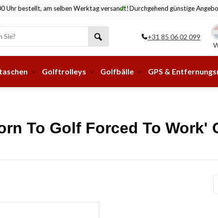
ktag versandt!
Durchgehend günstige Angebote!
Abholung
+31 85 06 02 099
W
taschen
Golftrolleys
Golfbälle
GPS & Entfernung
Born To Golf Forced To Work' 