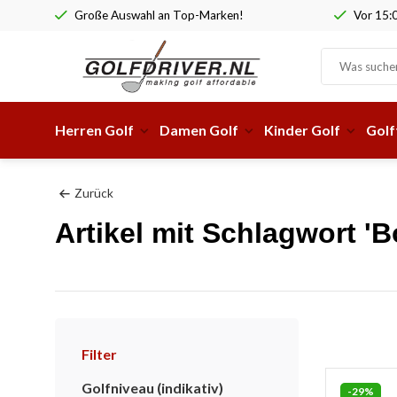
an Top-Marken!
Vor 15:00 Uhr bestellt, am selben Wer
Herren Golf
Damen Golf
Kinder Golf
Golf
Zurück
Artikel mit Schlagwort '
Filter
Golfniveau (indikativ)
-29%