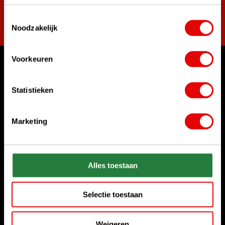
Toestemmingsselectie
Abonnieren
Noodzakelijk
Voorkeuren
Womit können wir Ihnen helfen?
Kundenservice:
Statistieken
Rufen Sie uns an
+31 85 06 02 099
Marketing
Chatten Sie mit uns
Start chat
Alles toestaan
Senden Sie uns eine E-Mail
sales@golfdriver.nl
Selectie toestaan
Kundenservice
Weigeren