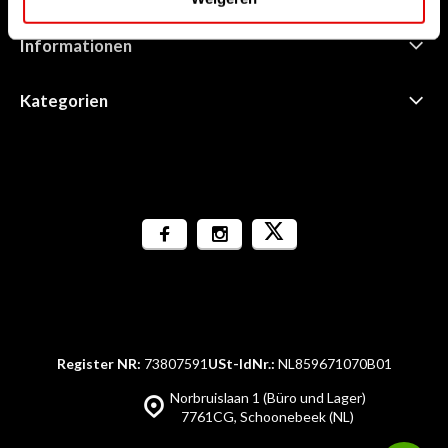
Informationen
Kategorien
Register NR:
73807591
USt-IdNr.:
NL859671070B01
Norbruislaan 1 (Büro und Lager)
7761CG, Schoonebeek (NL)