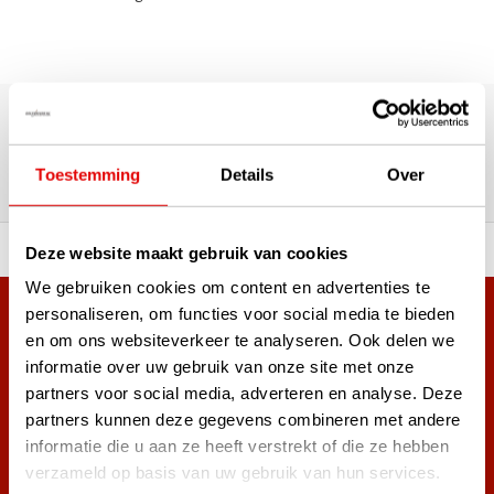
Über 180.000 Kunden | Über 5.000 Bewertungen | Trusted
Shops, TrustPilot, Google
Bewertungen: Das sagen unsere
Toestemming
Details
Over
Kunden
ahl an Top-Marken!
Vor 15:00 Uhr bestellt, am
Deze website maakt gebruik van cookies
We gebruiken cookies om content en advertenties te
personaliseren, om functies voor social media te bieden
Mehr als 38.000 Kunden haben sich bereits
en om ons websiteverkeer te analyseren. Ook delen we
angemeldet.
informatie over uw gebruik van onze site met onze
Melde dich für den Newsletter an und verpasse nie wieder
partners voor social media, adverteren en analyse. Deze
die besten Golfangebote!
partners kunnen deze gegevens combineren met andere
informatie die u aan ze heeft verstrekt of die ze hebben
verzameld op basis van uw gebruik van hun services.