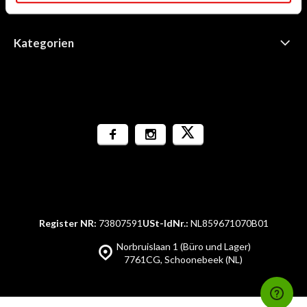
Informationen
Kategorien
Register NR:
73807591
USt-IdNr.:
NL859671070B01
Norbruislaan 1 (Büro und Lager)
7761CG, Schoonebeek (NL)