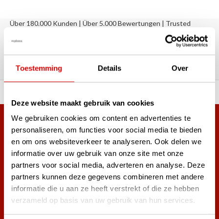
Über 180.000 Kunden | Über 5.000 Bewertungen | Trusted
Shops, TrustPilot, Google
Bewertungen: Das sagen unsere
Kunden
Toestemming
Details
Over
ahl an Top-Marken!
Vor 15:00 Uhr bestellt, am
Deze website maakt gebruik van cookies
We gebruiken cookies om content en advertenties te
Mehr als 38.000 Kunden haben sich bereits
personaliseren, om functies voor social media te bieden
angemeldet.
en om ons websiteverkeer te analyseren. Ook delen we
Melde dich für den Newsletter an und verpasse nie wieder
informatie over uw gebruik van onze site met onze
die besten Golfangebote!
partners voor social media, adverteren en analyse. Deze
partners kunnen deze gegevens combineren met andere
informatie die u aan ze heeft verstrekt of die ze hebben
verzameld op basis van uw gebruik van hun services.
Abonnieren