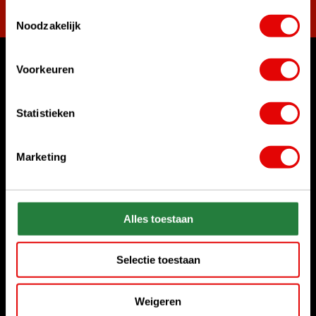
Toestemmingsselectie
Noodzakelijk
Voorkeuren
Womit können wir Ihnen helfen?
Kundenservice:
Statistieken
Rufen Sie uns an
+31 85 06 02 099
Marketing
Chatten Sie mit uns
Start chat
Senden Sie uns eine E-Mail
Alles toestaan
sales@golfdriver.nl
Selectie toestaan
Kundenservice
Weigeren