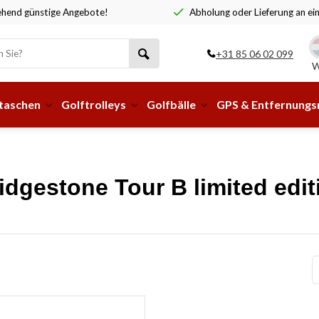
hend günstige Angebote!
Abholung oder Lieferung an ei
+31 85 06 02 099
W
taschen
Golftrolleys
Golfbälle
GPS & Entfernung
idgestone Tour B limited edit