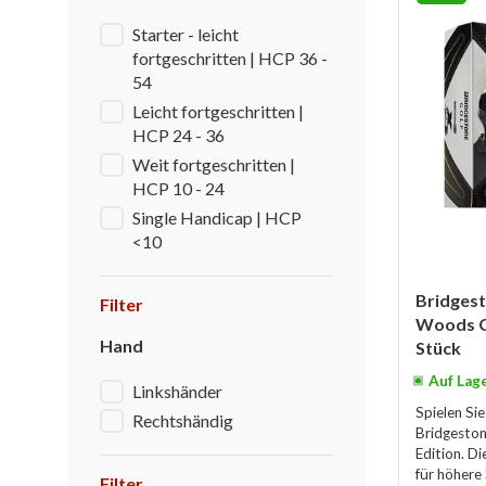
Starter - leicht
fortgeschritten | HCP 36 -
54
Leicht fortgeschritten |
HCP 24 - 36
Weit fortgeschritten |
HCP 10 - 24
Single Handicap | HCP
<10
Bridgest
Filter
Woods Go
Hand
Stück
Auf Lag
Linkshänder
Spielen Sie
Rechtshändig
Bridgesto
Edition. D
für höhere
Filter