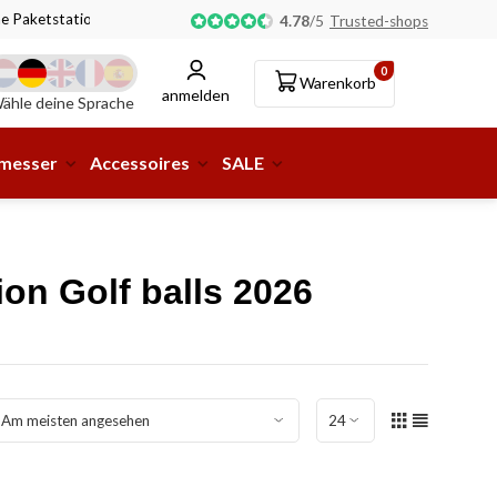
ne Paketstation möglich!
4.78
/
5
Trusted-shops
0
Warenkorb
anmelden
ähle deine Sprache
smesser
Accessoires
SALE
ion Golf balls 2026