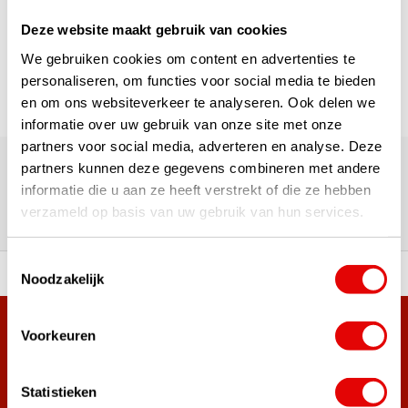
Deze website maakt gebruik van cookies
Seite 1 von 1
We gebruiken cookies om content en advertenties te
personaliseren, om functies voor social media te bieden
en om ons websiteverkeer te analyseren. Ook delen we
informatie over uw gebruik van onze site met onze
Über 180.000 Kunden | Über 5.000 Bewertungen | Trusted
partners voor social media, adverteren en analyse. Deze
Shops, TrustPilot, Google
partners kunnen deze gegevens combineren met andere
Bewertungen: Das sagen unsere
informatie die u aan ze heeft verstrekt of die ze hebben
verzameld op basis van uw gebruik van hun services.
Kunden
Toestemmingsselectie
ahl an Top-Marken!
Vor 15:00 Uhr bestellt, am
Noodzakelijk
Mehr als 38.000 Kunden haben sich bereits
Voorkeuren
angemeldet.
Melde dich für den Newsletter an und verpasse nie wieder
Statistieken
die besten Golfangebote!