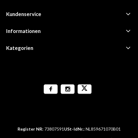
Kundenservice
Informationen
Kategorien
Register NR:
73807591
USt-IdNr.:
NL859671070B01