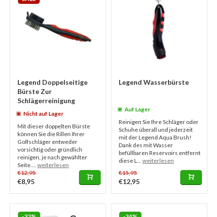
Legend Doppelseitige
Legend Wasserbürste
Bürste Zur
Schlägerreinigung
Auf Lager
Nicht auf Lager
Reinigen Sie Ihre Schläger oder
Mit dieser doppelten Bürste
Schuhe überall und jederzeit
können Sie die Rillen Ihrer
mit der Legend Aqua Brush!
Golfschläger entweder
Dank des mit Wasser
vorsichtig oder gründlich
befüllbaren Reservoirs entfernt
reinigen, je nach gewählter
diese L...
weiterlesen
Seite....
weiterlesen
€12,95
€15,95
€8,95
€12,95
-32%
-34%