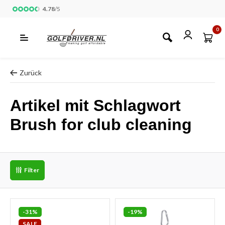
4.78
/
5
0
Zurück
Artikel mit Schlagwort
Brush for club cleaning
Filter
-31%
-19%
SALE