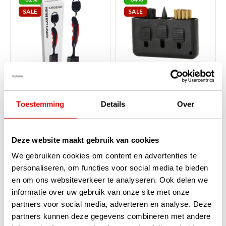
SALE
SALE
Legend Ultimate Club
Legend 3 in 1 Mini Golf
Toestemming
Details
Over
Brush
Bürste
Auf Lager
Auf Lager
Deze website maakt gebruik van cookies
Mit dieser doppelten Bürste
Diese kompakte 3 in 1 Golf
können Sie die Rillen Ihrer
Bürste von Legend ist handlich
We gebruiken cookies om content en advertenties te
Golfschläger entweder
und leicht zu verstauen. Sie hat
vorsichtig oder gründlich
drei verschiedene
personaliseren, om functies voor social media te bieden
reinigen, je nach gewählter
Anwendungen, um Ihre
en om ons websiteverkeer te analyseren. Ook delen we
Seite. Das pr...
weiterlesen
Schläger sauber zu...
weiterlesen
informatie over uw gebruik van onze site met onze
€16,95
€5,95
partners voor social media, adverteren en analyse. Deze
€11,50
€3,95
partners kunnen deze gegevens combineren met andere