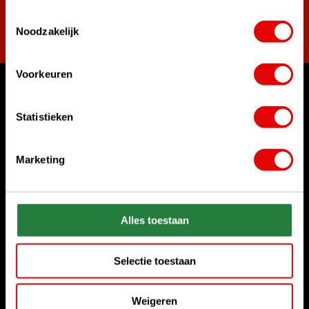
Toestemmingsselectie
Abonnieren
Noodzakelijk
Voorkeuren
Womit können wir Ihnen helfen?
Statistieken
Rufen Sie uns an
+31 85 06 02 099
Marketing
Chatten Sie mit uns
Start chat
Alles toestaan
Senden Sie uns eine E-Mail
sales@golfdriver.nl
Selectie toestaan
Kundenservice
Weigeren