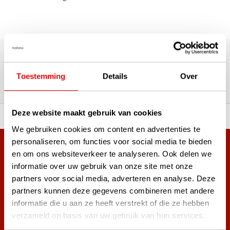
Über 180.000 Kunden | Über 5.000 Bewertungen | Trusted
Shops, TrustPilot, Google
Bewertungen: Das sagen unsere
Toestemming
Details
Over
Kunden
Deze website maakt gebruik van cookies
ahl an Top-Marken!
Vor 15:00 Uhr bestellt, am
We gebruiken cookies om content en advertenties te
personaliseren, om functies voor social media te bieden
Mehr als 38.000 Kunden haben sich bereits
en om ons websiteverkeer te analyseren. Ook delen we
angemeldet.
informatie over uw gebruik van onze site met onze
Melde dich für den Newsletter an und verpasse nie wieder
partners voor social media, adverteren en analyse. Deze
die besten Golfangebote!
partners kunnen deze gegevens combineren met andere
informatie die u aan ze heeft verstrekt of die ze hebben
verzameld op basis van uw gebruik van hun services.