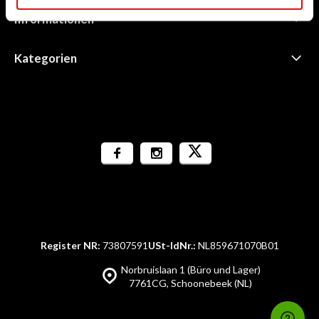
Informationen
Kategorien
Register NR:
73807591
USt-IdNr.:
NL859671070B01
Norbruislaan 1 (Büro und Lager)
7761CG, Schoonebeek (NL)