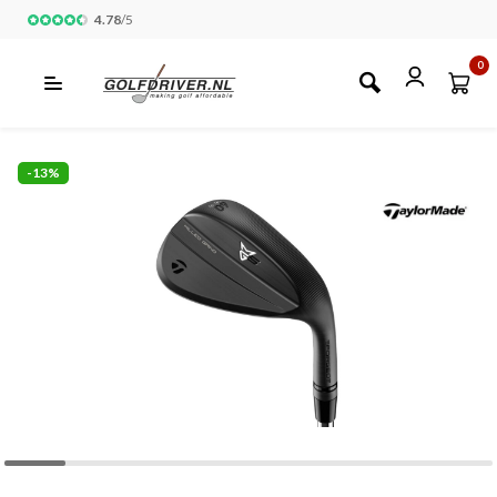
4.78
/
5
0
-13%