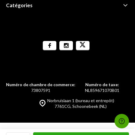
Catégories
Numéro de chambre de commerce:
Numéro de taxe:
73807591
NL859671070B01
Norbruislaan 1 (bureau et entrepôt)
7761CG, Schoonebeek (NL)
© GolfDriver.nl/fr
- by
emarkable.nl
Plan du site