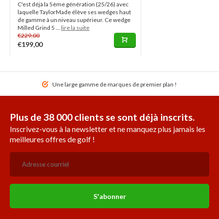
C'est déjà la 5ème génération (25/26) avec
laquelle TaylorMade élève ses wedges haut
de gamme à un niveau supérieur. Ce wedge
Milled Grind 5 ...
lire la suite
€229,00
€199,00
Une large gamme de marques de premier plan !
Plus de 38 000 clients se sont déjà inscrits.
Inscrivez-vous à la newsletter et ne manquez plus jamais les
meilleures offres de golf !
S'abonner