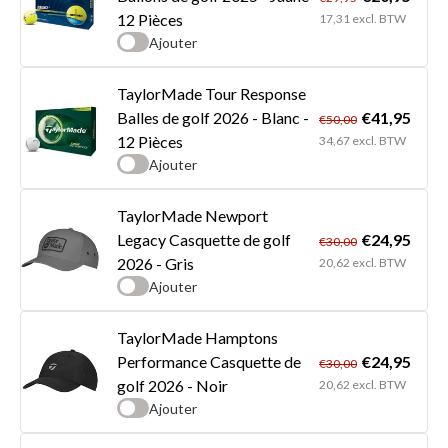
12 Pièces
17,31 excl. BTW
Ajouter
TaylorMade Tour Response
€41,95
Balles de golf 2026 - Blanc -
€50,00
12 Pièces
34,67 excl. BTW
Ajouter
TaylorMade Newport
€24,95
Legacy Casquette de golf
€30,00
2026 - Gris
20,62 excl. BTW
Ajouter
TaylorMade Hamptons
€24,95
Performance Casquette de
€30,00
golf 2026 - Noir
20,62 excl. BTW
Ajouter