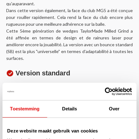
qu'auparavant.
Dans cette version également, la face du club MG5 a été conçue
pour rouiller rapidement. Cela rend la face du club encore plus
rugueuse pour une meilleure adhérence sur la balle.
Cette 5ème génération de wedges TaylorMade Milled Grind a
été affinée en termes de design et de rainures laser pour
améliorer encore la jouabilité. La version avec un bounce standard
(SB) est la plus "universelle" en termes d'adaptabilité à toutes les
surfaces.
Version standard
Les wedges TaylorMade Milled Grind Charcoal 5 2025-2026 sont
livrés en standard d'usine avec le shaft acier Dynamic Gold Tour
Issue Wedge Flex de 115 grammes et un grip GolfPride Z-grip
Plus 2 de 52 grammes en taille homme standard.
Toestemming
Details
Over
Options de fitting : N'hésitez pas à contacter le service client de
GolfDriver.nl au tél. +31 (0)85-0602099 pour des conseils
personnalisés ou pour discuter de souhaits spécifiques.
Deze website maakt gebruik van cookies