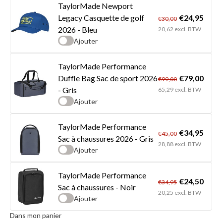
TaylorMade Newport
€24,95
Legacy Casquette de golf
€30,00
2026 - Bleu
20,62 excl. BTW
Ajouter
TaylorMade Performance
€79,00
Duffle Bag Sac de sport 2026
€99,00
- Gris
65,29 excl. BTW
Ajouter
TaylorMade Performance
€34,95
€45,00
Sac à chaussures 2026 - Gris
28,88 excl. BTW
Ajouter
TaylorMade Performance
€24,50
€34,95
Sac à chaussures - Noir
20,25 excl. BTW
Ajouter
Dans mon panier