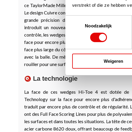
ce TaylorMade Milled Grind Hi-Toe-4 est plus beau et
verstrekt of die ze hebben v
Le design Cuivre confère à ces clubs un look magnifiq
Toestemmingsselectie
grande précision dans les détails. Dans cette v
Noodzakelijk
introduit un nouveau type de rainure laser pour e
contrôle, les wedges de 54° de loft et plus étant équip
face pour encore plus de polyvalence sur toutes les su
face plus large du côté de la pointe de la tête de clu
avec la balle. De même, sur ces wedges TaylorMade
Weigeren
rouiller pour une surface encore plus rugueuse et donc
La technologie
La face de ces wedges Hi-Toe 4 est dotée de 
Technology
sur la face pour encore plus d'adhérenc
traduit par encore plus de contrôle et de régularité.
ont des
Full Face Scoring Lines
pour plus de polyvalenc
les surfaces et dans toutes les situations. La tête de 
acier carbone 8620 doux, offrant beaucoup de feed