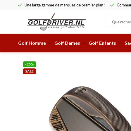
r plan !
Commandez avant 15 h, expédié le jour même !
Des offr
Golf Homme
Golf Dames
Golf Enfants
Sa
-25%
SALE