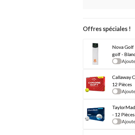
Offres spéciales !
Nova Golf 
golf - Bla
Ajout
Callaway C
12 Pièces
Ajout
TaylorMade
- 12 Pièces
Ajout