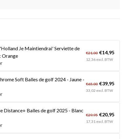
'Holland Je Maintiendrai' Serviette de
€14,95
€21,00
nc Orange
12,36 excl. BTW
er
hrome Soft Balles de golf 2024 - Jaune -
€39,95
€65,00
33,02 excl. BTW
er
 Distance+ Balles de golf 2025 - Blanc
€20,95
€29,95
17,31 excl. BTW
er