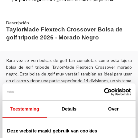
Descripción
TaylorMade Flextech Crossover Bolsa de
golf trípode 2026 - Morado Negro
Rara vez se ven bolsas de golf tan completas como esta lujosa
bolsa de golf trípode TaylorMade Flextech Crossover morado
negro. Esta bolsa de golf muy versátil también es ideal para usar
en el carro y tiene una parte superior de 14 divisiones, un sistema
Son resistentes, fabricadas con materiales de calidad y equipadas
con una lista interminable de detalles prácticos, estas bolsas de
golf trípode TaylorMade Flextech Crossover en morado negro. El
Toestemming
Details
Over
cómodo sistema de transporte es autoajustable y, gracias al
sistema Quick Release, la placa base adaptada de la bolsa de golf
trípode se ajusta particularmente bien a un carro.
Deze website maakt gebruik van cookies