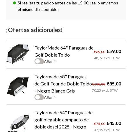
Si realizas tu pedido antes de las 15:00, ¡te lo enviamos
el mismo día laborable!
¡Ofertas adicionales!
TaylorMade 64" Paraguas de
€59,00
€69,00
Golf Doble Toldo
48,76 excl. BTW
Añadir
Taylormade 68" Paraguas
€85,00
de Golf Tour de Doble Toldo
€100,00
- Negro Blanco Gris
70,25 excl. BTW
Añadir
Taylormade 54" Paraguas de
golf plegable compacto de
€45,00
€75,00
doble dosel 2025 - Negro
37,19 excl. BTW