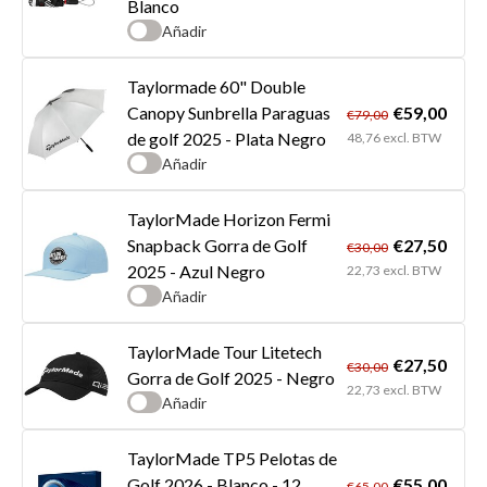
Blanco
Añadir
Taylormade 60" Double
€59,00
Canopy Sunbrella Paraguas
€79,00
de golf 2025 - Plata Negro
48,76 excl. BTW
Añadir
TaylorMade Horizon Fermi
€27,50
Snapback Gorra de Golf
€30,00
2025 - Azul Negro
22,73 excl. BTW
Añadir
TaylorMade Tour Litetech
€27,50
€30,00
Gorra de Golf 2025 - Negro
22,73 excl. BTW
Añadir
TaylorMade TP5 Pelotas de
€55,00
Golf 2026 - Blanco - 12
€65,00