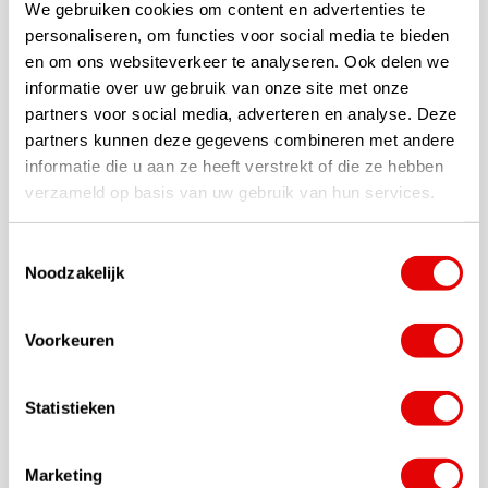
We gebruiken cookies om content en advertenties te
Especificaciones
personaliseren, om functies voor social media te bieden
en om ons websiteverkeer te analyseren. Ook delen we
Bolsa de golf 'híbrida' premium con parte superior de 14
informatie over uw gebruik van onze site met onze
divisiones
partners voor social media, adverteren en analyse. Deze
Sistema de Soporte FlexTech
Sistema de transporte cómodo y autoajustable
partners kunnen deze gegevens combineren met andere
Paso para correa de carro para una fijación segura al carro
informatie die u aan ze heeft verstrekt of die ze hebben
Permite un fácil acceso a los compartimentos de ropa y objetos
verzameld op basis van uw gebruik van hun services.
de valor de gran tamaño
10 compartimentos que incluyen:
Toestemmingsselectie
Compartimento para objetos de valor con forro de
Noodzakelijk
Microsuede
2 grandes compartimentos para ropa
Diseño de compartimento integrado
Voorkeuren
Gran compartimento refrigerado aislado con desagüe
Bolsillos deslizantes para botellas
Compartimento para bolas con frontal extraíble para bordar
Statistieken
También es ideal para usar en el carro de golf
Correas extraíbles
Marketing