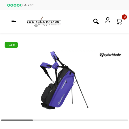
4.78
/
5
0
-24%