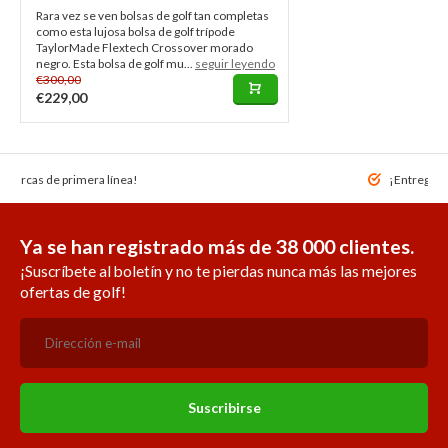
Rara vez se ven bolsas de golf tan completas
como esta lujosa bolsa de golf trípode
TaylorMade Flextech Crossover morado
negro. Esta bolsa de golf mu...
seguir leyendo
€300,00
€229,00
 marcas de primera línea!
¡Entrega r
Ya se han registrado más de 38 000 clientes.
¡Suscríbete al boletín y no te pierdas nunca más las mejores
ofertas de golf!
Suscribirse