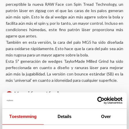
perceptible la nueva
RAW Face
con
Spin Tread Technology
, un
patrón láser en zigzag con el que las caras de los palos generan
aún más spin. Esto le da al wedge aún más agarre sobre la bola y
facilita aún más el spin y, por lo tanto, un mayor control. Incluso en
condiciones húmedas, este fino patrón láser proporciona más
agarre que antes.
También en esta versión, la cara del palo MG5 ha sido diseñada
para oxidarse rápidamente. Esto hace que la cara del palo sea aún
más rugosa para un mayor agarre sobre la bola.
Esta 5ª generación de wedges TaylorMade Milled Grind ha sido
perfeccionada en cuanto a diseño y ranuras láser para mejorar
aún más la jugabilidad. La versión con bounce estándar (SB) es la
más 'universal' en cuanto a idoneidad para cualquier superficie.
Versión estándar
Los wedges TaylorMade Milled Grind Charcoal 5 2025-2026 se
entregan de serie de fábrica con la varilla de acero Dynamic Gold
Toestemming
Details
Over
Tour Issue Wedge Flex de 115 gramos y un grip GolfPride Z-grip
Plus 2 de 52 gramos en tamaño estándar para hombre.