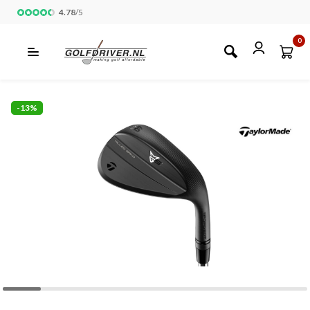
4.78
/
5
0
-13%