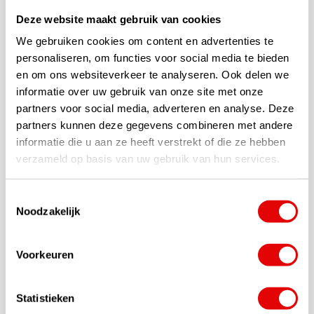
Opciones de fitting: No dude en llamar al servicio de atención al
Deze website maakt gebruik van cookies
cliente de GolfDriver.nl al tel. +31 (0)85-0602099 para obtener
asesoramiento personal o para discutir deseos específicos.
We gebruiken cookies om content en advertenties te
personaliseren, om functies voor social media te bieden
en om ons websiteverkeer te analyseren. Ook delen we
informatie over uw gebruik van onze site met onze
partners voor social media, adverteren en analyse. Deze
partners kunnen deze gegevens combineren met andere
informatie die u aan ze heeft verstrekt of die ze hebben
verzameld op basis van uw gebruik van hun services.
Toestemmingsselectie
Noodzakelijk
Voorkeuren
Statistieken