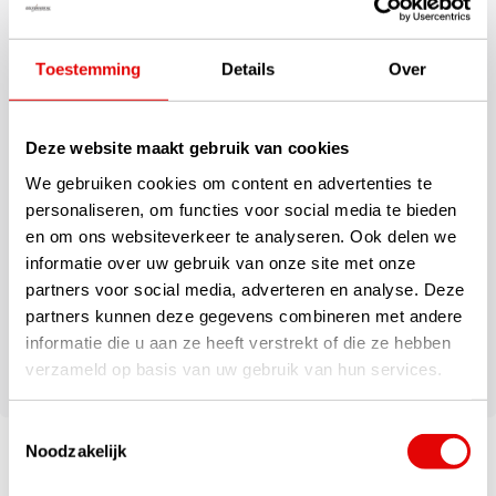
Bolsa de viaje con 2 asas reforzadas
Cremallera perimetral
Interior extra espacioso acolchado / suave para protección
Toestemming
Details
Over
adicional
Equipada con bolsillo adicional
También apta para Staffbags
Deze website maakt gebruik van cookies
2 cordones / correas de ajuste
We gebruiken cookies om content en advertenties te
Etiqueta para tarjeta de identificación
personaliseren, om functies voor social media te bieden
Transportable mediante 2 ruedas compactas de patín en línea
en om ons websiteverkeer te analyseren. Ook delen we
Apta para equipo de golf grande
informatie over uw gebruik van onze site met onze
Acolchado superior y lateral de 360° para protección
Sistema de ruedas de fácil deslizamiento
partners voor social media, adverteren en analyse. Deze
Placas protectoras para la base
partners kunnen deze gegevens combineren met andere
Peso 3,4 KG
informatie die u aan ze heeft verstrekt of die ze hebben
Dimensiones: aproximadamente 137 x 38 x 34 cm
verzameld op basis van uw gebruik van hun services.
Toestemmingsselectie
Noodzakelijk