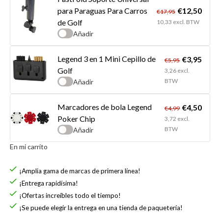
€12,50
para Paraguas Para Carros
€17,95
de Golf
10,33 excl. BTW
Añadir
Legend 3 en 1 Mini Cepillo de
€3,95
€5,95
Golf
3,26 excl.
BTW
Añadir
Marcadores de bola Legend
€4,50
€4,99
Poker Chip
3,72 excl.
BTW
Añadir
En mi carrito
¡Amplia gama de marcas de primera línea!
¡Entrega rapidísima!
¡Ofertas increíbles todo el tiempo!
¡Se puede elegir la entrega en una tienda de paquetería!