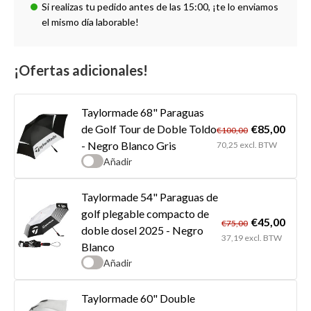
Si realizas tu pedido antes de las 15:00, ¡te lo enviamos
el mismo día laborable!
¡Ofertas adicionales!
Taylormade 68" Paraguas
€85,00
de Golf Tour de Doble Toldo
€100,00
- Negro Blanco Gris
70,25 excl. BTW
Añadir
Taylormade 54" Paraguas de
golf plegable compacto de
€45,00
€75,00
doble dosel 2025 - Negro
37,19 excl. BTW
Blanco
Añadir
Taylormade 60" Double