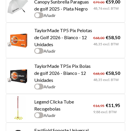
€59,00
Canopy Sunbrella Paraguas
€79,00
de golf 2025 - Plata Negro
48,76 excl. BTW
Añadir
TaylorMade TP5 Pix Pelotas
€58,50
de Golf 2026 - Blanco - 12
€68,00
Unidades
48,35 excl. BTW
Añadir
TaylorMade TP5x Pix Bolas
€58,50
de golf 2026 - Blanco - 12
€68,00
Unidades
48,35 excl. BTW
Añadir
Legend Clicka Tube
€11,95
€16,95
Recogebolas
9,88 excl. BTW
Añadir
FastFold Soporte Universal