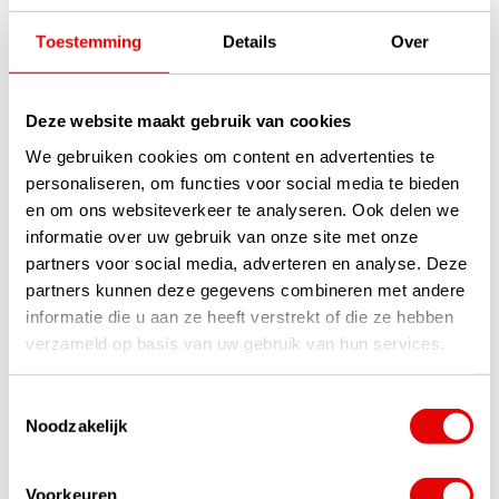
Toestemming
Details
Over
GolfPride
GolfPride
MultiCompound Plus 4
MultiCompound Plus 4
MIDSIZE Grip - Grijs
STANDAARD Grip -
Deze website maakt gebruik van cookies
Charcoal
Blauw Grijs
Op voorraad
Op voorraad
We gebruiken cookies om content en advertenties te
personaliseren, om functies voor social media te bieden
Deze grijze GolfPride
Deze grijs-blauwe GolfPride
MultiCompound Plus 4 Grip is
MultiCompound Plus 4 Grip is
en om ons websiteverkeer te analyseren. Ook delen we
een prettig aanvoelende grip
een prettig aanvoelende grip
informatie over uw gebruik van onze site met onze
met deels rubber en deels 'cord'
met deels rubber en deels 'cord'
profiel. Voor meer gevoel en
profiel. Voor meer gevoel en
partners voor social media, adverteren en analyse. Deze
power is...
lees verder
po...
lees verder
partners kunnen deze gegevens combineren met andere
€22,50
€19,95
€17,50
€15,95
informatie die u aan ze heeft verstrekt of die ze hebben
verzameld op basis van uw gebruik van hun services.
-18%
-18%
Toestemmingsselectie
Noodzakelijk
Voorkeuren