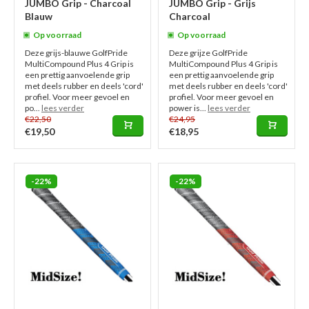
JUMBO Grip - Charcoal
JUMBO Grip - Grijs
Blauw
Charcoal
Op voorraad
Op voorraad
Deze grijs-blauwe GolfPride
Deze grijze GolfPride
MultiCompound Plus 4 Grip is
MultiCompound Plus 4 Grip is
een prettig aanvoelende grip
een prettig aanvoelende grip
met deels rubber en deels 'cord'
met deels rubber en deels 'cord'
profiel. Voor meer gevoel en
profiel. Voor meer gevoel en
po...
lees verder
power is...
lees verder
€22,50
€24,95
€19,50
€18,95
-22%
-22%