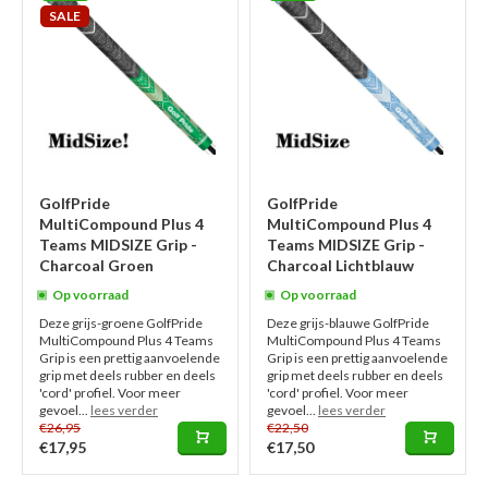
SALE
GolfPride
GolfPride
MultiCompound Plus 4
MultiCompound Plus 4
Teams MIDSIZE Grip -
Teams MIDSIZE Grip -
Charcoal Groen
Charcoal Lichtblauw
Op voorraad
Op voorraad
Deze grijs-groene GolfPride
Deze grijs-blauwe GolfPride
MultiCompound Plus 4 Teams
MultiCompound Plus 4 Teams
Grip is een prettig aanvoelende
Grip is een prettig aanvoelende
grip met deels rubber en deels
grip met deels rubber en deels
'cord' profiel. Voor meer
'cord' profiel. Voor meer
gevoel...
lees verder
gevoel...
lees verder
€26,95
€22,50
€17,95
€17,50