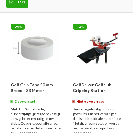
Filters
-24%
-13%
Golf Grip Tape 50 mm
GolfDriver Golfclub
Breed - 33 Meter
Gripping Station
Op voorraad
Niet op voorraad
Met dit 50 mm brede,
Bent u regelmatig grips van
dubbelzijdige griptape bevestigt
golfclubs aan het vervangen,
u uw grips eenvoudig op uw
dan is dit hét ideale hulpmiddel.
clubs. Geschikt voor alle grips,
Met dit gripping station wordt
te gebruiken in de lengte van de
het nét een beetje profess...
clu...
lees verder
lees verder