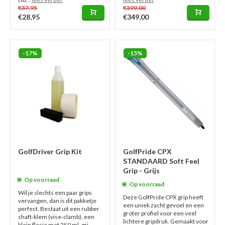
€37,95
€399,00
€28,95
€349,00
-17%
-15%
GolfDriver Grip Kit
GolfPride CPX
STANDAARD Soft Feel
Grip - Grijs
Op voorraad
Op voorraad
Wil je slechts een paar grips
Deze GolfPride CPX grip heeft
vervangen, dan is dit pakketje
een uniek zacht gevoel en een
perfect. Bestaat uit een rubber
groter profiel voor een veel
shaft-klem (vise-clamb), een
lichtere gripdruk. Gemaakt voor
klein flesje met 250 ml. gri...