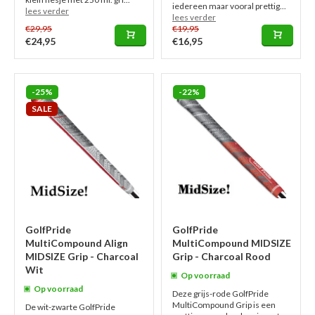
iedereen maar vooral prettig...
lees verder
lees verder
€29,95
€19,95
€24,95
€16,95
-25%
-22%
SALE
GolfPride
GolfPride
MultiCompound Align
MultiCompound MIDSIZE
MIDSIZE Grip - Charcoal
Grip - Charcoal Rood
Wit
Op voorraad
Op voorraad
Deze grijs-rode GolfPride
MultiCompound Grip is een
De wit-zwarte GolfPride