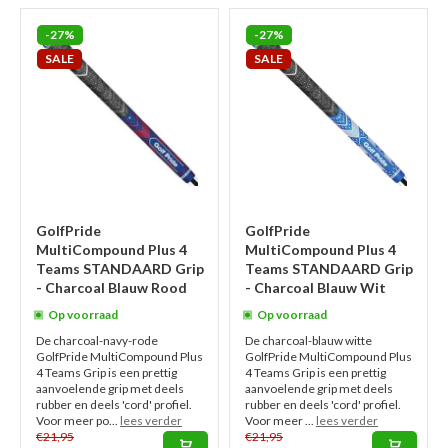
-27%
-27%
SALE
SALE
GolfPride
GolfPride
MultiCompound Plus 4
MultiCompound Plus 4
Teams STANDAARD Grip
Teams STANDAARD Grip
- Charcoal Blauw Rood
- Charcoal Blauw Wit
Op voorraad
Op voorraad
De charcoal-navy-rode
De charcoal-blauw witte
GolfPride MultiCompound Plus
GolfPride MultiCompound Plus
4 Teams Grip is een prettig
4 Teams Grip is een prettig
aanvoelende grip met deels
aanvoelende grip met deels
rubber en deels 'cord' profiel.
rubber en deels 'cord' profiel.
Voor meer po...
lees verder
Voor meer ...
lees verder
€21,95
€21,95