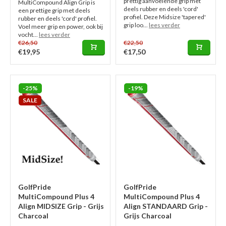
prettig aanvoelende grip met
MultiCompound Align Grip is
deels rubber en deels 'cord'
een prettige grip met deels
profiel. Deze Midsize 'tapered'
rubber en deels 'cord' profiel.
grip loo...
lees verder
Voel meer grip en power, ook bij
vocht...
lees verder
€26,50
€22,50
€19,95
€17,50
-25%
-19%
SALE
GolfPride
GolfPride
MultiCompound Plus 4
MultiCompound Plus 4
Align MIDSIZE Grip - Grijs
Align STANDAARD Grip -
Charcoal
Grijs Charcoal