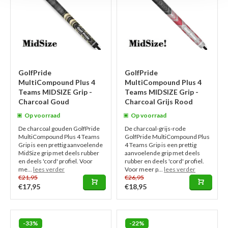
GolfPride
GolfPride
MultiCompound Plus 4
MultiCompound Plus 4
Teams MIDSIZE Grip -
Teams MIDSIZE Grip -
Charcoal Goud
Charcoal Grijs Rood
Op voorraad
Op voorraad
De charcoal gouden GolfPride
De charcoal-grijs-rode
MultiCompound Plus 4 Teams
GolfPride MultiCompound Plus
Grip is een prettig aanvoelende
4 Teams Grip is een prettig
MidSize grip met deels rubber
aanvoelende grip met deels
en deels 'cord' profiel. Voor
rubber en deels 'cord' profiel.
me...
lees verder
Voor meer p...
lees verder
€21,95
€26,95
€17,95
€18,95
-33%
-22%