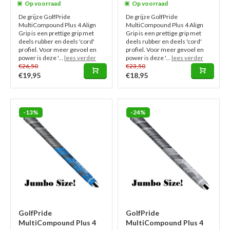
Op voorraad
Op voorraad
De grijze GolfPride
De grijze GolfPride
MultiCompound Plus 4 Align
MultiCompound Plus 4 Align
Grip is een prettige grip met
Grip is een prettige grip met
deels rubber en deels 'cord'
deels rubber en deels 'cord'
profiel. Voor meer gevoel en
profiel. Voor meer gevoel en
power is deze '...
lees verder
power is deze '...
lees verder
€26,50
€23,50
€19,95
€18,95
-13%
-24%
GolfPride
GolfPride
MultiCompound Plus 4
MultiCompound Plus 4