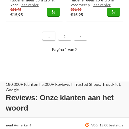
rubber en deels 'cord' profiel.
rubber en deels 'cord' profiel.
Voor...
lees verder
Voor meer p...
lees verder
€21,95
€21,95
€15,95
€15,95
1
2
Pagina 1 van 2
180.000+ Klanten | 5.000+ Reviews | Trusted Shops, TrustPilot,
Google
Reviews: Onze klanten aan het
woord
ortiment A-merken!
Vóór 15:00 besteld, zel