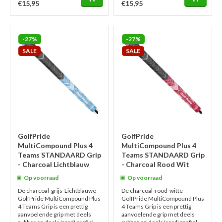
€15,95
€15,95
-27%
-27%
SALE
SALE
GolfPride
GolfPride
MultiCompound Plus 4
MultiCompound Plus 4
Teams STANDAARD Grip
Teams STANDAARD Grip
- Charcoal Lichtblauw
- Charcoal Rood Wit
Op voorraad
Op voorraad
De charcoal-grijs-Lichtblauwe
De charcoal-rood-witte
GolfPride MultiCompound Plus
GolfPride MultiCompound Plus
4 Teams Grip is een prettig
4 Teams Grip is een prettig
aanvoelende grip met deels
aanvoelende grip met deels