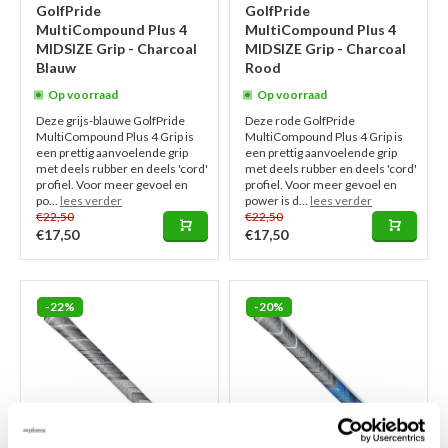
GolfPride
GolfPride
MultiCompound Plus 4
MultiCompound Plus 4
MIDSIZE Grip - Charcoal
MIDSIZE Grip - Charcoal
Blauw
Rood
Op voorraad
Op voorraad
Deze grijs-blauwe GolfPride
Deze rode GolfPride
MultiCompound Plus 4 Grip is
MultiCompound Plus 4 Grip is
een prettig aanvoelende grip
een prettig aanvoelende grip
met deels rubber en deels 'cord'
met deels rubber en deels 'cord'
profiel. Voor meer gevoel en
profiel. Voor meer gevoel en
po...
lees verder
power is d...
lees verder
€22,50
€22,50
€17,50
€17,50
-22%
-20%