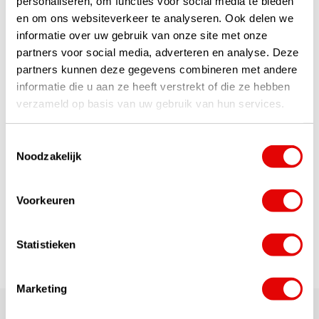
personaliseren, om functies voor social media te bieden
en om ons websiteverkeer te analyseren. Ook delen we
informatie over uw gebruik van onze site met onze
partners voor social media, adverteren en analyse. Deze
partners kunnen deze gegevens combineren met andere
informatie die u aan ze heeft verstrekt of die ze hebben
+31 85 060 20 99
verzameld op basis van uw gebruik van hun services.
Ma-vr 10:00 - 16:00 uur
Toestemmingsselectie
sales@golfdriver.nl
Noodzakelijk
Gemiddeld binnen enkele uren
Stel uw vraag!
Voorkeuren
Start chat
Statistieken
Marketing
180.000+ Klanten | 5.000+ Reviews | Trusted Shops, TrustPilot,
Google