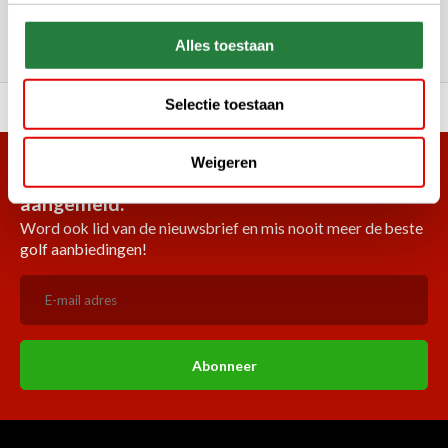
Reviews: Onze klanten aan het
woord
Alles toestaan
Selectie toestaan
ortiment A-merken!
Vóór 15:00 besteld, zel
Weigeren
Meer dan 38.000 klanten hebben zich al
aangemeld.
Word ook lid van de nieuwsbrief en mis nooit meer de beste
golf aanbiedingen!
Abonneer