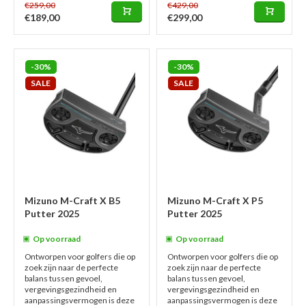
€259,00
€429,00
€189,00
€299,00
-30%
-30%
SALE
SALE
Mizuno M-Craft X B5
Mizuno M-Craft X P5
Putter 2025
Putter 2025
Op voorraad
Op voorraad
Ontworpen voor golfers die op
Ontworpen voor golfers die op
zoek zijn naar de perfecte
zoek zijn naar de perfecte
balans tussen gevoel,
balans tussen gevoel,
vergevingsgezindheid en
vergevingsgezindheid en
aanpassingsvermogen is deze
aanpassingsvermogen is deze