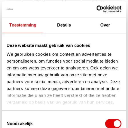
vergevingsgezindheid en
vergevingsgezindheid en
aanpassingsvermogen is deze
aanpassingsvermogen is deze
fraaie Mizuno M-Cra...
lees
fraaie Mizuno M-Cra...
lees
verder
verder
€429,00
€429,00
Toestemming
Details
Over
€299,00
€299,00
Deze website maakt gebruik van cookies
-30%
-27%
SALE
SALE
We gebruiken cookies om content en advertenties te
personaliseren, om functies voor social media te bieden
en om ons websiteverkeer te analyseren. Ook delen we
informatie over uw gebruik van onze site met onze
partners voor social media, adverteren en analyse. Deze
partners kunnen deze gegevens combineren met andere
informatie die u aan ze heeft verstrekt of die ze hebben
verzameld op basis van uw gebruik van hun services.
Mizuno M-Craft X S6
PXG Battle Ready-2
Putter 2025
Blackjack Platinum
Putter
Toestemmingsselectie
Op voorraad
Op voorraad
Noodzakelijk
Ontworpen voor golfers die op