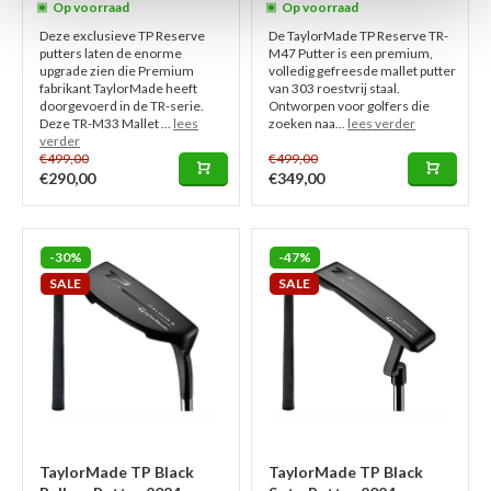
Op voorraad
Op voorraad
Deze exclusieve TP Reserve
De TaylorMade TP Reserve TR-
putters laten de enorme
M47 Putter is een premium,
upgrade zien die Premium
volledig gefreesde mallet putter
fabrikant TaylorMade heeft
van 303 roestvrij staal.
doorgevoerd in de TR-serie.
Ontworpen voor golfers die
Deze TR-M33 Mallet ...
lees
zoeken naa...
lees verder
verder
€499,00
€499,00
€290,00
€349,00
-30%
-47%
SALE
SALE
TaylorMade TP Black
TaylorMade TP Black