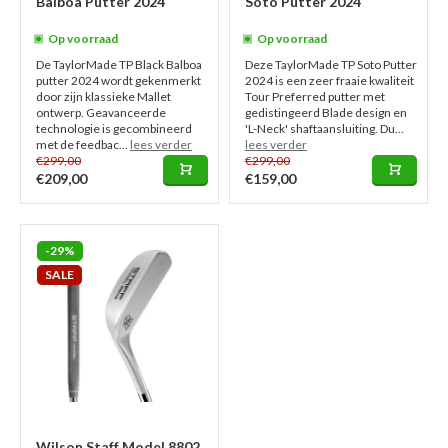
Balboa Putter 2024
Soto Putter 2024
Op voorraad
Op voorraad
De TaylorMade TP Black Balboa
Deze TaylorMade TP Soto Putter
putter 2024 wordt gekenmerkt
2024 is een zeer fraaie kwaliteit
door zijn klassieke Mallet
Tour Preferred putter met
ontwerp. Geavanceerde
gedistingeerd Blade design en
technologie is gecombineerd
'L-Neck' shaftaansluiting. Du...
met de feedbac...
lees verder
lees verder
€299,00
€299,00
€209,00
€159,00
-29%
SALE
Wilson Staff Model 8802