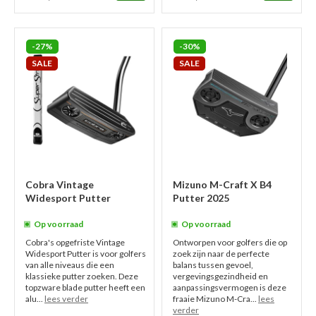
-27%
-30%
SALE
SALE
Cobra Vintage
Mizuno M-Craft X B4
Widesport Putter
Putter 2025
Op voorraad
Op voorraad
Cobra's opgefriste Vintage
Ontworpen voor golfers die op
Widesport Putter is voor golfers
zoek zijn naar de perfecte
van alle niveaus die een
balans tussen gevoel,
klassieke putter zoeken. Deze
vergevingsgezindheid en
topzware blade putter heeft een
aanpassingsvermogen is deze
alu...
lees verder
fraaie Mizuno M-Cra...
lees
verder