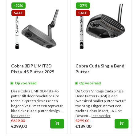
-52%
-37%
SALE
SALE
Cobra 3DP LIMIT3D
Cobra Cuda Single Bend
Pista-45 Putter 2025
Putter
Op voorraad
Op voorraad
Deze Cobra LIMIT3D Pista-45
De Cobra Vintage Cuda Single
putter tilt door revolutionaire
Bend Putter (2024) is een
techniek prestaties naar een
oversized mallet putter met 0°
hoger niveau met een topzwaar,
toe hang. Uitgerust met een
klassieke Blade-putter design ...
zachte Pebax-insert, LA Golf
lees verder
Descen...
lees verder
€629,00
€299,00
€299,00
€189,00