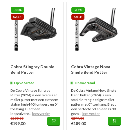
-33%
-37%
SALE
SALE
Cobra Stingray Double
Cobra Vintage Nova
Bend Putter
Single Bend Putter
Op voorraad
Op voorraad
De Cobra Vintage Stingray
De Cobra Vintage Nova Single
Putter (2024) is een oversized
Bend Putter (2024) is een
mallet putter met een extreem
stabiele 'fang-design' mallet
stabiel high-MOI ontwerp en 0°
putter met 0° toe hang. Biedt
toe hang. Biedt een
een perfecte rol en een zacht
loepzuivere...
lees verder
gevo...
lees verder
€299,00
€299,00
€199,00
€189,00