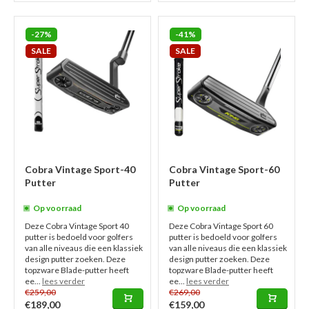
-27%
-41%
SALE
SALE
Cobra Vintage Sport-40
Cobra Vintage Sport-60
Putter
Putter
Op voorraad
Op voorraad
Deze Cobra Vintage Sport 40
Deze Cobra Vintage Sport 60
putter is bedoeld voor golfers
putter is bedoeld voor golfers
van alle niveaus die een klassiek
van alle niveaus die een klassiek
design putter zoeken. Deze
design putter zoeken. Deze
topzware Blade-putter heeft
topzware Blade-putter heeft
ee...
lees verder
ee...
lees verder
€259,00
€269,00
€189,00
€159,00